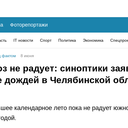
а
Фоторепортажи
асть
IT новости
Спорт
Политика
Экономика
Спецпро
 фактом
8 июня
з не радует: синоптики зая
е дождей в Челябинской обл
шее календарное лето пока не радует южн
годой.