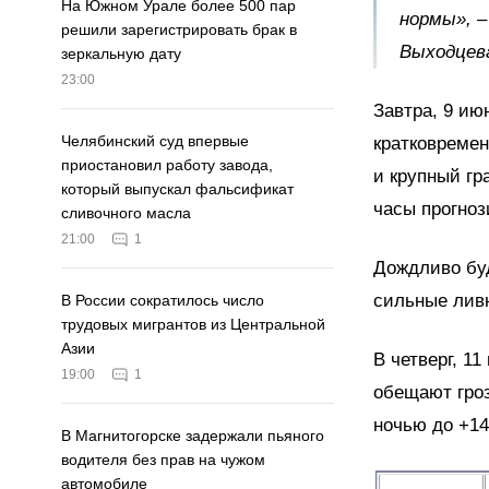
На Южном Урале более 500 пар
нормы», –
решили зарегистрировать брак в
Выходцев
зеркальную дату
23:00
Завтра, 9 ию
Челябинский суд впервые
кратковремен
приостановил работу завода,
и крупный гр
который выпускал фальсификат
часы прогноз
сливочного масла
21:00
1
Дождливо буд
сильные ливн
В России сократилось число
трудовых мигрантов из Центральной
Азии
В четверг, 1
19:00
1
обещают гроз
ночью до +14
В Магнитогорске задержали пьяного
водителя без прав на чужом
автомобиле