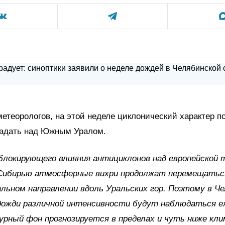
метеорологов, на этой неделе циклонический характер п
ладать над Южным Уралом.
блокирующего влияния антициклонов над европейской
 Сибирью атмосферные вихри продолжат перемещатьс
льном направлении вдоль Уральских гор. Поэтому в Ч
дожди различной интенсивности будут наблюдаться е
рный фон прогнозируется в пределах и чуть ниже кл