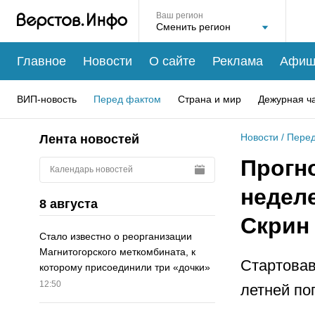
Ваш регион
Главное
Новости
О сайте
Реклама
Афиш
ВИП-новость
Перед фактом
Страна и мир
Дежурная ч
Новости
/
Перед
Лента новостей
Прогно
Календарь новостей
недел
8 августа
Скрин
Стало известно о реорганизации
Магнитогорского меткомбината, к
Стартовав
которому присоединили три «дочки»
12:50
летней по