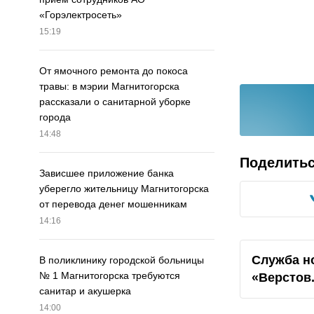
«Горэлектросеть»
15:19
От ямочного ремонта до покоса
травы: в мэрии Магнитогорска
рассказали о санитарной уборке
города
14:48
Поделить
Зависшее приложение банка
уберегло жительницу Магнитогорска
от перевода денег мошенникам
14:16
Служба н
В поликлинику городской больницы
№ 1 Магнитогорска требуются
«Верстов
санитар и акушерка
14:00