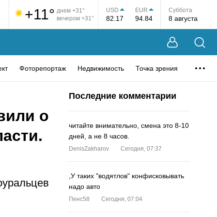
+11°
USD
EUR
Суббота
днем +31°
82.17
94.84
8 августа
вечером +31°
ект
Фоторепортаж
Недвижимость
Точка зрения
Последние комментарии
вили о
читайте внимательно, смена это 8-10
асти.
дней, а не 8 часов.
DenisZakharov
Сегодня, 07:37
,У таких "водятлов" конфисковывать
оуральцев
надо авто
Пенс58
Сегодня, 07:04