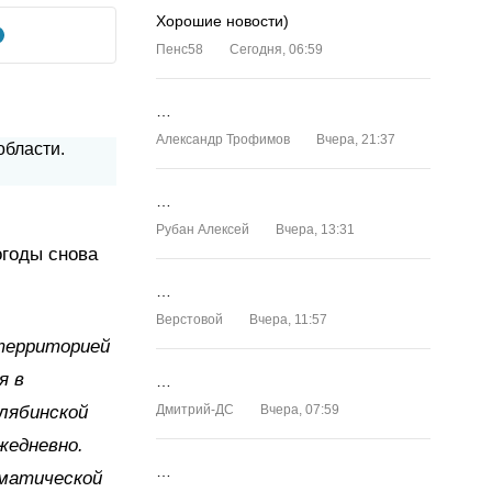
Хорошие новости)
Пенс58
Сегодня, 06:59
…
Александр Трофимов
Вчера, 21:37
…
Рубан Алексей
Вчера, 13:31
огоды снова
…
Верстовой
Вчера, 11:57
 территорией
я в
…
елябинской
Дмитрий-ДС
Вчера, 07:59
жедневно.
…
иматической