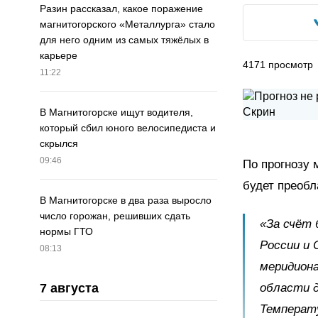
Разин рассказал, какое поражение
магнитогорского «Металлурга» стало
для него одним из самых тяжёлых в
карьере
4171
просмотр
11:22
В Магнитогорске ищут водителя,
который сбил юного велосипедиста и
скрылся
09:46
По прогнозу 
будет преоб
В Магнитогорске в два раза выросло
число горожан, решивших сдать
«За счёт 
нормы ГТО
России и
08:13
меридиона
области 
7 августа
Температу