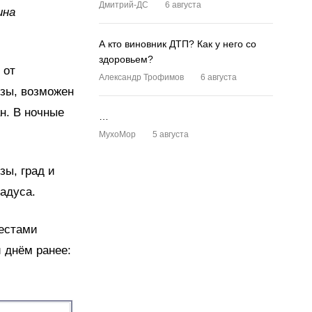
Дмитрий-ДС
6 августа
ина
А кто виновник ДТП? Как у него со
здоровьем?
 от
Александр Трофимов
6 августа
озы, возможен
н. В ночные
…
MyxoMop
5 августа
зы, град и
адуса.
Местами
 днём ранее: