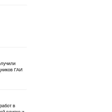
олучили
дников ГАИ
работ в
ой плитке и