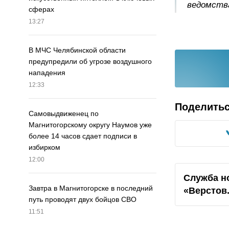
ведомств
сферах
13:27
В МЧС Челябинской области
предупредили об угрозе воздушного
нападения
12:33
Поделить
Самовыдвиженец по
Магнитогорскому округу Наумов уже
более 14 часов сдает подписи в
избирком
12:00
Служба н
Завтра в Магнитогорске в последний
«Верстов
путь проводят двух бойцов СВО
11:51