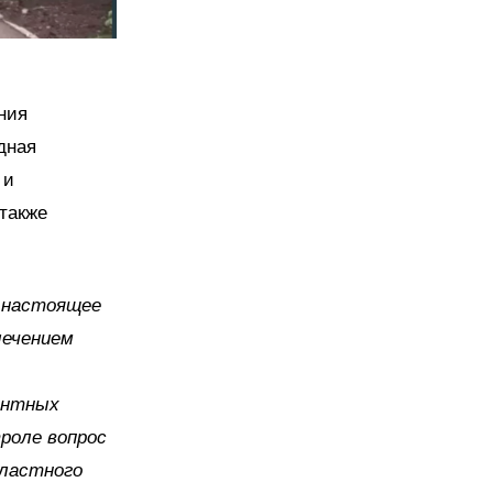
ния
дная
 и
также
в настоящее
лечением
монтных
роле вопрос
бластного