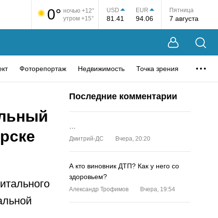
0°
USD
EUR
Пятница
ночью +12°
81.41
94.06
7 августа
утром +15°
ект
Фоторепортаж
Недвижимость
Точка зрения
Последние комментарии
альный
…
орске
Дмитрий-ДС
Вчера, 20:20
А кто виновник ДТП? Как у него со
здоровьем?
питального
Александр Трофимов
Вчера, 19:54
альной
…