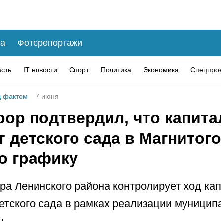
а
Фоторепортажи
асть
IT новости
Спорт
Политика
Экономика
Спецпро
 фактом
7 июня
рор подтвердил, что капит
 детского сада в Магнитог
о графику
ра Ленинского района контролирует ход ка
етского сада в рамках реализации муницип
ы.