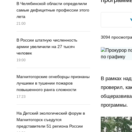
В Челябинской области определили
самые дефицитные профессии этого
лета
21:00
3094
просмотр
В России штатную численность
армии увеличили на 27 тысяч
человек
19:00
Магнитогорские огнеборцы признаны
В рамках над
лучшими в тушении пожаров
проверил, ка
повышенного ранга сложности
общеразвива
17:23
программы.
На Детский экологический форум в
Магнитогорск съедутся
представители 51 региона России