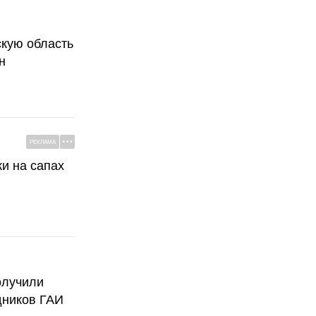
скую область
н
РЕКЛАМА
ки на сапах
олучили
дников ГАИ