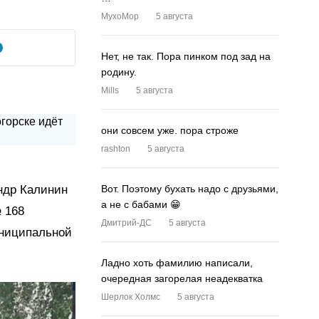
MyxoMop
5 августа
Нет, не так. Пора пинком под зад на
родину.
Mills
5 августа
они совсем уже. пора строже
rashton
5 августа
ндр Калинин
Вот. Поэтому бухать надо с друзьями,
а не с бабами 😁
 168
Дмитрий-ДС
5 августа
униципальной
Ладно хоть фамилию написали,
очередная загорелая неадекватка
Шерлок Холмс
5 августа