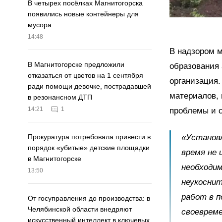
В четырех посёлках Магнитогорска
появились новые контейнеры для
мусора
14:48
В надзором м
В Магнитогорске предложили
образования 
отказаться от цветов на 1 сентября
организация.
ради помощи девочке, пострадавшей
материалов, 
в резонансном ДТП
14:21
1
проблемы и с
«Установ
Прокуратура потребовала привести в
порядок «убитые» детские площадки
время не
в Магнитогорске
необходим
13:50
неукоснит
работ в п
От госуправления до производства: в
Челябинской области внедряют
своевреме
искусственный интеллект в ключевых