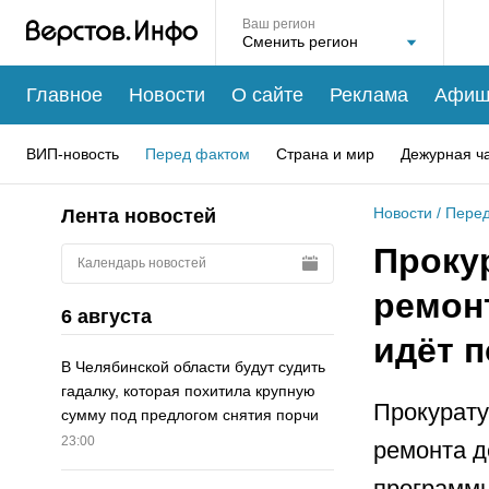
Ваш регион
Главное
Новости
О сайте
Реклама
Афиш
ВИП-новость
Перед фактом
Страна и мир
Дежурная ч
Новости
/
Перед
Лента новостей
Проку
Календарь новостей
ремонт
6 августа
идёт п
В Челябинской области будут судить
гадалку, которая похитила крупную
Прокурату
сумму под предлогом снятия порчи
23:00
ремонта д
программ