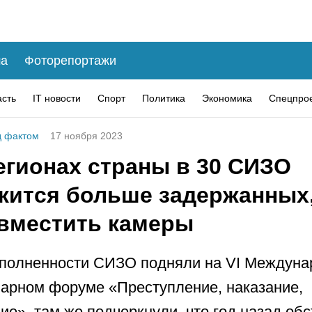
а
Фоторепортажи
асть
IT новости
Спорт
Политика
Экономика
Спецпро
 фактом
17 ноября 2023
егионах страны в 30 СИЗО
жится больше задержанных
 вместить камеры
еполненности СИЗО подняли на VI Междун
арном форуме «Преступление, наказание,
ие», там же подчеркнули, что год назад об