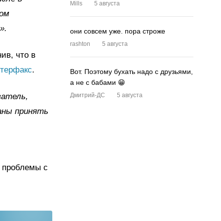
Mills
5 августа
ном
».
они совсем уже. пора строже
rashton
5 августа
ив, что в
терфакс
.
Вот. Поэтому бухать надо с друзьями,
а не с бабами 😁
ватель,
Дмитрий-ДС
5 августа
заны принять
я проблемы с