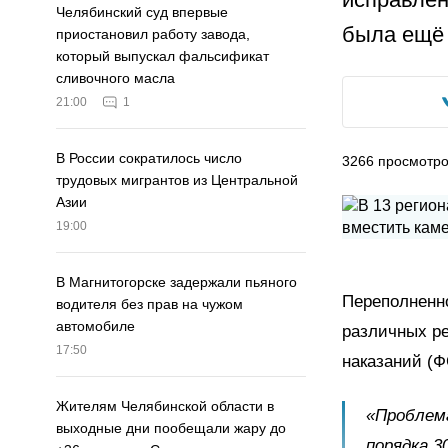
Челябинский суд впервые
была ещё 
приостановил работу завода,
который выпускал фальсификат
сливочного масла
21:00
1
В России сократилось число
3266
просмотр
трудовых мигрантов из Центральной
Азии
19:00
В Магнитогорске задержали пьяного
Переполненно
водителя без прав на чужом
автомобиле
различных р
17:50
наказаний (Ф
Жителям Челябинской области в
«Проблем
выходные дни пообещали жару до
порядка 3