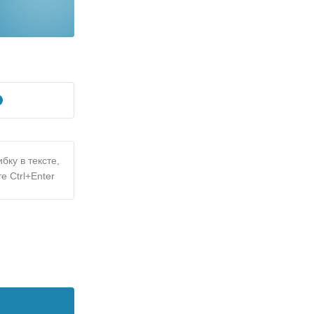
бку в тексте,
е Ctrl+Enter