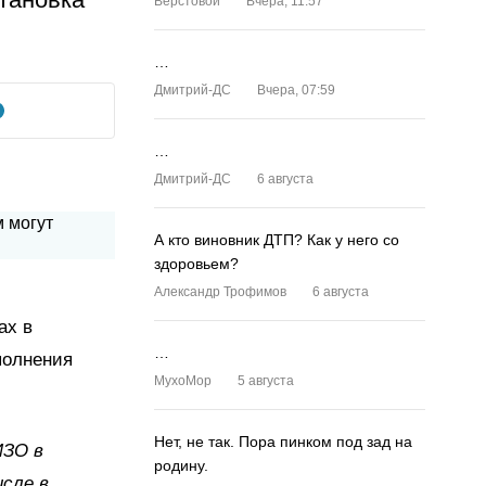
Верстовой
Вчера, 11:57
…
Дмитрий-ДС
Вчера, 07:59
…
Дмитрий-ДС
6 августа
А кто виновник ДТП? Как у него со
здоровьем?
Александр Трофимов
6 августа
ах в
…
полнения
MyxoMop
5 августа
Нет, не так. Пора пинком под зад на
ИЗО в
родину.
исле в