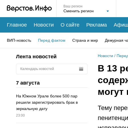
Ваш регион
Главное
Новости
О сайте
Реклама
Афиш
ВИП-новость
Перед фактом
Страна и мир
Дежурная ч
Новости
/
Перед
Лента новостей
В 13 р
Календарь новостей
содер
7 августа
могут
На Южном Урале более 500 пар
решили зарегистрировать брак в
Тему пер
зеркальную дату
23:00
пенитенци
исправлен