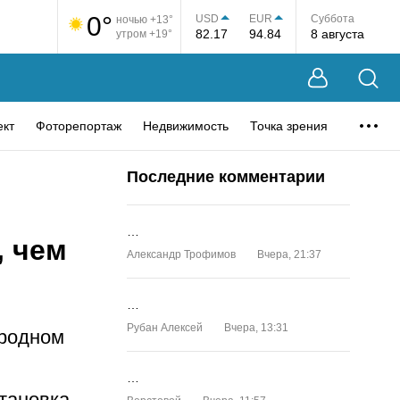
0°
USD
EUR
Суббота
ночью +13°
82.17
94.84
8 августа
утром +19°
ект
Фоторепортаж
Недвижимость
Точка зрения
Последние комментарии
…
, чем
Александр Трофимов
Вчера, 21:37
…
Рубан Алексей
Вчера, 13:31
ародном
…
становка