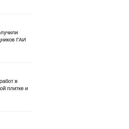
олучили
дников ГАИ
работ в
ой плитке и