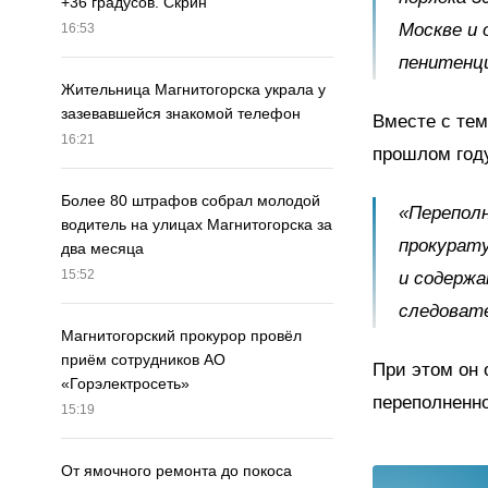
+36 градусов. Скрин
Москве и 
16:53
пенитенци
Жительница Магнитогорска украла у
зазевавшейся знакомой телефон
Вместе с тем
16:21
прошлом год
Более 80 штрафов собрал молодой
«Переполн
водитель на улицах Магнитогорска за
прокурату
два месяца
15:52
и содержа
следовате
Магнитогорский прокурор провёл
приём сотрудников АО
При этом он 
«Горэлектросеть»
переполненн
15:19
От ямочного ремонта до покоса