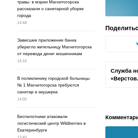
травы: в мэрии Магнитогорска
рассказали о санитарной уборке
города
14:48
Поделить
Зависшее приложение банка
уберегло жительницу Магнитогорска
от перевода денег мошенникам
14:16
Служба н
«Верстов
В поликлинику городской больницы
№ 1 Магнитогорска требуются
санитар и акушерка
14:00
Беспилотники атаковали
Комментар
логистический центр Wildberries в
Екатеринбурге
13:45