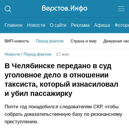
Главное
Новости
О сайте
Реклама
Афиша
Фотор
ВИП-новость
Перед фактом
Страна и мир
Дежурная ча
Новости
/
Перед фактом
17 мая
В Челябинске передано в суд
уголовное дело в отношении
таксиста, который изнасиловал
и убил пассажирку
Почти год понадобился следователям СКР, чтобы
собрать доказательственную базу по резонансному
преступлению.