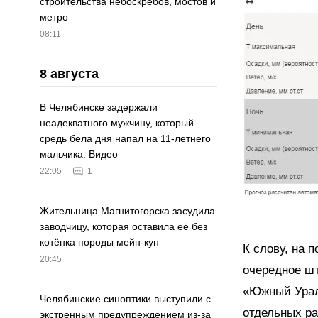
строительства небоскрёбов, мостов и
метро
08:11
8 августа
В Челябинске задержали
неадекватного мужчину, который
средь бела дня напал на 11-летнего
мальчика. Видео
22:05
1
Жительница Магнитогорска засудила
заводчицу, которая оставила её без
котёнка породы мейн-кун
К слову, на 
20:45
очередное ш
«Южный Урал
Челябинские синоптики выступили с
отдельных ра
экстренным предупреждением из-за