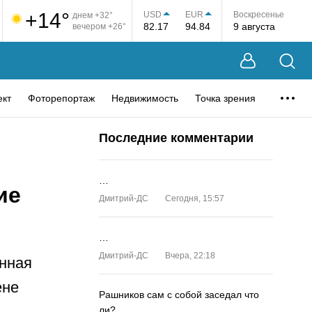
+14°
USD
EUR
Воскресенье
днем +32°
82.17
94.84
9 августа
вечером +26°
ект
Фоторепортаж
Недвижимость
Точка зрения
Последние комментарии
…
ие
Дмитрий-ДС
Сегодня, 15:57
…
Дмитрий-ДС
Вчера, 22:18
онная
ене
Рашников сам с собой заседал что
ли?