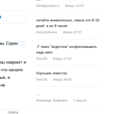
St44@yandex.ru
Вчера, 14:52
читайте внимательно, смена это 8-10
дней, а не 8 часов.
DenisZakharov
Вчера, 07:37
,У таких "водятлов" конфисковывать
надо авто
Пенс58
Вчера, 07:04
зы накроют и
 что начало
Хорошие новости)
ые, и
Пенс58
Вчера, 06:59
 не
…
Александр Трофимов
7 августа