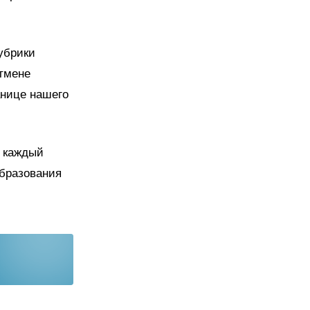
убрики
отмене
анице нашего
в каждый
образования