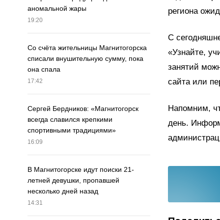
аномальной жары
региона ожид
19:20
С сегодняшн
Со счёта жительницы Магнитогорска
«Узнайте, уч
списали внушительную сумму, пока
занятий можн
она спала
сайта или п
17:42
Напомним, ч
Сергей Бердников: «Магнитогорск
всегда славился крепкими
день. Информ
спортивными традициями»
администраци
16:09
В Магнитогорске идут поиски 21-
летней девушки, пропавшей
несколько дней назад
14:31