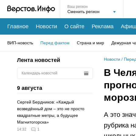
Ваш регион
Главное
Новости
О сайте
Реклама
Афиш
ВИП-новость
Перед фактом
Страна и мир
Дежурная ч
Новости
/
Перед
Лента новостей
В Чел
Календарь новостей
прогн
9 августа
мороз
Сергей Бердников: «Каждый
возведённый дом – это не просто
А это зна
квадратные метры, а будущее
Магнитогорска»
рубрика н
14:32
1
школьных 