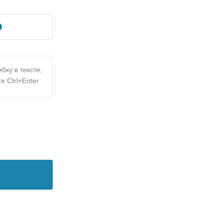
бку в тексте,
е Ctrl+Enter