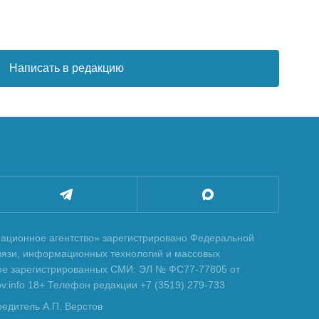
Написать в редакцию
ционное агентство» зарегистрировано Федеральной
вязи, информационных технологий и массовых
тре зарегистрированных СМИ: ЭЛ № ФС77-77805 от
tov.info 18+ Телефон редакции +7 (3519) 279-733
редитель А.П. Верстов