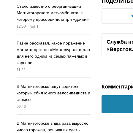
Поделить
Стало известно о реорганизации
Магнитогорского меткомбината, к
которому присоединили три «дочки»
12:50
1
Служба н
Разин рассказал, какое поражение
«Верстов
магнитогорского «Металлурга» стало
для него одним из самых тяжёлых в
карьере
11:22
Комментар
В Магнитогорске ищут водителя,
который сбил юного велосипедиста и
скрылся
09:46
В Магнитогорске в два раза выросло
число горожан, решивших сдать