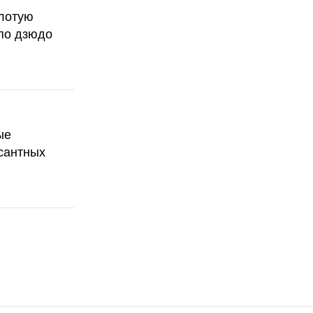
олотую
по дзюдо
ые
сантных