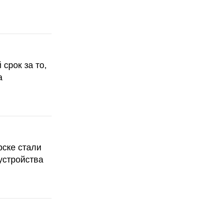
срок за то,
а
рске стали
устройства