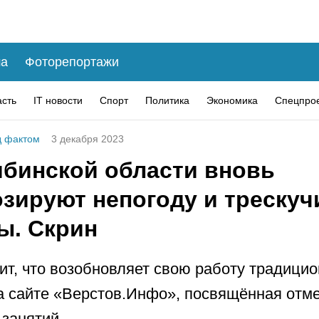
а
Фоторепортажи
асть
IT новости
Спорт
Политика
Экономика
Спецпро
 фактом
3 декабря 2023
ябинской области вновь
озируют непогоду и трескуч
ы. Скрин
чит, что возобновляет свою работу традици
а сайте «Верстов.Инфо», посвящённая отм
занятий.