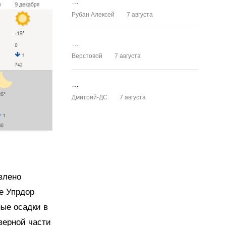
…
Рубан Алексей
7 августа
…
Верстовой
7 августа
…
Дмитрий-ДС
7 августа
явлено
е Упрдор
ые осадки в
верной части