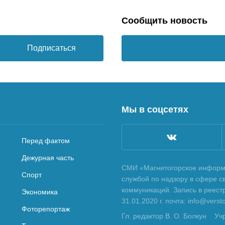
Сообщить новость
Подписаться
Мы в соцсетях
Перед фактом
Дежурная часть
СМИ «Магнитогорское информа
Спорт
службой по надзору в сфере с
коммуникаций. Запись в реес
Экономика
31.01.2020 г. почта: info@vers
Фоторепортаж
Гл. редактор В. О. Болкун
Уч