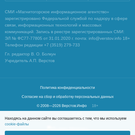
СМИ «Магнитогорское информационное агентство»
зарегистрировано Федеральной службой по надзору в сфере
связи, информационных технологий и массовых
коммуникаций. Запись в реестре зарегистрированных СМИ:
ЭЛ № ФС77-77805 от 31.01.2020 г. почта: info@verstov.info 18+
Телефон редакции +7 (3519) 279-733
Гл. редактор В. О. Болкун
Учредитель А.П. Верстов
Политика конфиденциальности
Согласие на сбор и обработку персональных данных
© 2008—
2026
Верстов.Инфо
18+
Сделано в
KLBR
Находясь на данном сайте вы соглашаетесь с тем, что мы используем
cookie-файлы