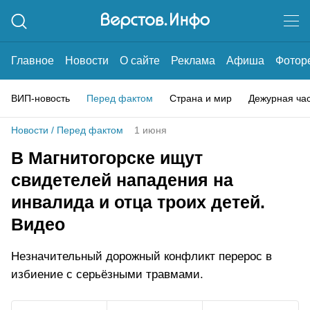
Главное
Новости
О сайте
Реклама
Афиша
Фотор
ВИП-новость
Перед фактом
Страна и мир
Дежурная ча
Новости
/
Перед фактом
1 июня
В Магнитогорске ищут
свидетелей нападения на
инвалида и отца троих детей.
Видео
Незначительный дорожный конфликт перерос в
избиение с серьёзными травмами.