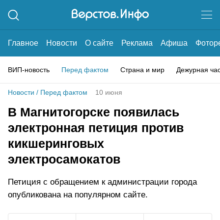
Главное
Новости
О сайте
Реклама
Афиша
Фотор
ВИП-новость
Перед фактом
Страна и мир
Дежурная ча
Новости
/
Перед фактом
10 июня
В Магнитогорске появилась
электронная петиция против
кикшеринговых
электросамокатов
Петиция с обращением к администрации города
опубликована на популярном сайте.