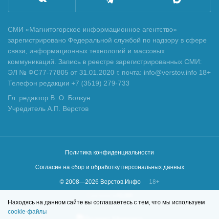
СМИ «Магнитогорское информационное агентство»
зарегистрировано Федеральной службой по надзору в сфере
связи, информационных технологий и массовых
коммуникаций. Запись в реестре зарегистрированных СМИ:
ЭЛ № ФС77-77805 от 31.01.2020 г. почта: info@verstov.info 18+
Телефон редакции +7 (3519) 279-733
Гл. редактор В. О. Болкун
Учредитель А.П. Верстов
Политика конфиденциальности
Согласие на сбор и обработку персональных данных
© 2008—
2026
Верстов.Инфо
18+
Сделано в
KLBR
Находясь на данном сайте вы соглашаетесь с тем, что мы используем
cookie-файлы