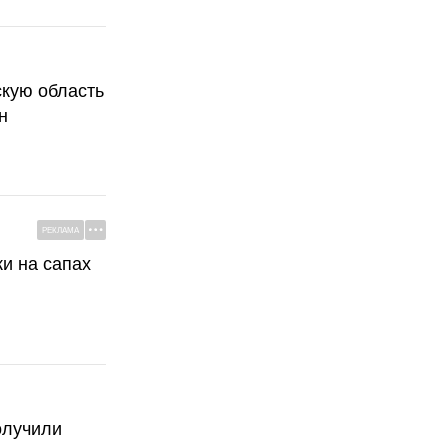
скую область
н
РЕКЛАМА
ки на сапах
олучили