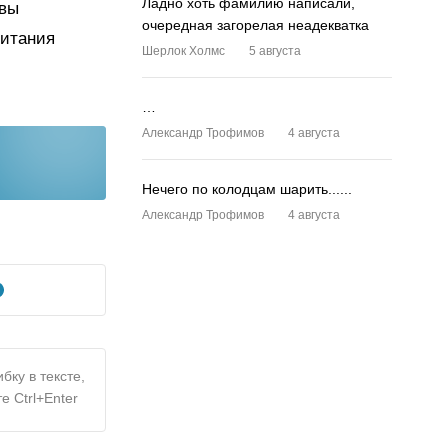
Ладно хоть фамилию написали,
авы
очередная загорелая неадекватка
питания
Шерлок Холмс
5 августа
…
Александр Трофимов
4 августа
Нечего по колодцам шарить......
Александр Трофимов
4 августа
бку в тексте,
е Ctrl+Enter