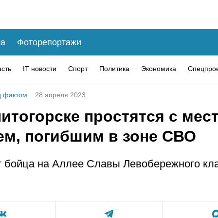
а
Фоторепортажи
асть
IT новости
Спорт
Политика
Экономика
Спецпро
 фактом
28 апреля 2023
нитогорске простятся с ме
ем, погибшим в зоне СВО
 бойца на Аллее Славы Левобережного кл