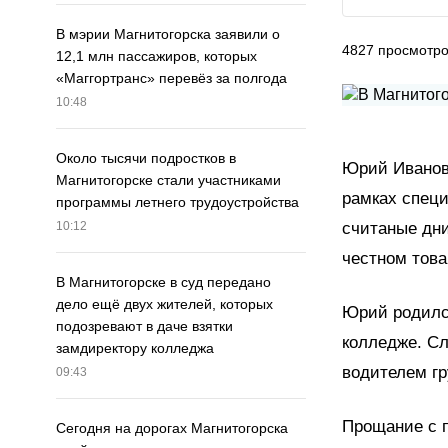
В мэрии Магнитогорска заявили о
4827
просмотр
12,1 млн пассажиров, которых
«Маггортранс» перевёз за полгода
10:48
Около тысячи подростков в
Юрий Иванов 
Магнитогорске стали участниками
рамках специ
программы летнего трудоустройства
считаные дни
10:12
честном това
В Магнитогорске в суд передано
дело ещё двух жителей, которых
Юрий родился
подозревают в даче взятки
колледже. С
замдиректору колледжа
водителем г
09:43
Прощание с 
Сегодня на дорогах Магнитогорска