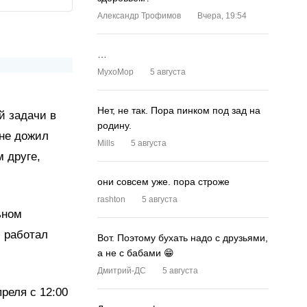
Александр Трофимов
Вчера, 19:54
…
MyxoMop
5 августа
Нет, не так. Пора пинком под зад на
й задачи в
родину.
 не дожил
Mills
5 августа
 друге,
они совсем уже. пора строже
rashton
5 августа
ьном
 работал
Вот. Поэтому бухать надо с друзьями,
а не с бабами 😁
Дмитрий-ДС
5 августа
еля с 12:00