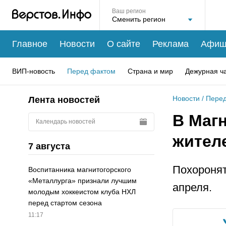
Ваш регион
Главное
Новости
О сайте
Реклама
Афиш
ВИП-новость
Перед фактом
Страна и мир
Дежурная ч
Новости
/
Перед
Лента новостей
В Маг
Календарь новостей
жител
7 августа
Похоронят
Воспитанника магнитогорского
«Металлурга» признали лучшим
апреля.
молодым хоккеистом клуба НХЛ
перед стартом сезона
11:17