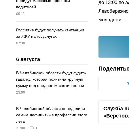
пройдут массовые проверки
до 13:00 по 
водителей
Левобережног
09:11
молодежи.
Россияне будут получать квитанции
за ЖКУ на госуслугах
07:30
6 августа
Поделить
В Челябинской области будут судить
гадалку, которая похитила крупную
сумму под предлогом снятия порчи
23:00
Служба н
В Челябинской области определили
самые дефицитные профессии этого
«Верстов
лета
21:00
1