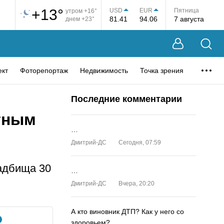
+13°
USD
EUR
Пятница
утром +16°
81.41
94.06
7 августа
днем +23°
ект
Фоторепортаж
Недвижимость
Точка зрения
Последние комментарии
стным
…
Дмитрий-ДС
Сегодня, 07:59
адбища 30
…
Дмитрий-ДС
Вчера, 20:20
А кто виновник ДТП? Как у него со
здоровьем?