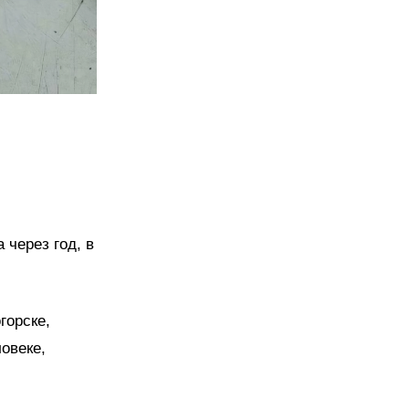
 через год, в
горске,
овеке,