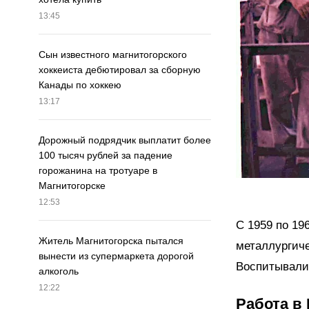
13:45
Сын известного магнитогорского
хоккеиста дебютировал за сборную
Канады по хоккею
13:17
Дорожный подрядчик выплатит более
100 тысяч рублей за падение
горожанина на тротуаре в
Магнитогорске
12:53
С 1959 по 19
Житель Магнитогорска пытался
металлургиче
вынести из супермаркета дорогой
Воспитывали
алкоголь
12:22
Работа в 