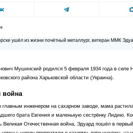
ов
ович Мушинский родился 5 февраля 1934 года в селе 
ковского района Харьковской области (Украина).
и война
 главным инженером на сахарном заводе, мама растила
дшего брата Евгения и маленькую сестрёнку Лидию. Ког
ь Великая Отечественная война, Эдуард пошёл в первый
 немцы: школу превратили в казарму, дети учились на у