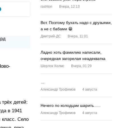
rashton
Вчера, 12:13
Вот. Поэтому бухать надо с друзьями,
а не с бабами 😁
Дмитрий-ДС
Вчера, 11:01
Ладно хоть фамилию написали,
очередная загорелая неадекватка
Ново-
Шерлок Холмс
Вчера, 01:29
…
Александр Трофимов
4 августа
 трёх детей:
Нечего по колодцам шарить......
да в 1941
Александр Трофимов
4 августа
 класс. Село
лице, пока