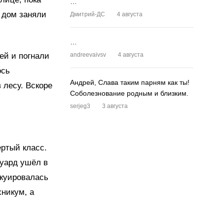
…
а дом заняли
Дмитрий-ДС
4 августа
…
ей и погнали
andreevaivsv
4 августа
ось
Андрей, Слава таким парням как ты!
 лесу. Вскоре
Соболезнование родным и близким.
serjeg3
3 августа
ёртый класс.
дуард ушёл в
акуировалась
хникум, а