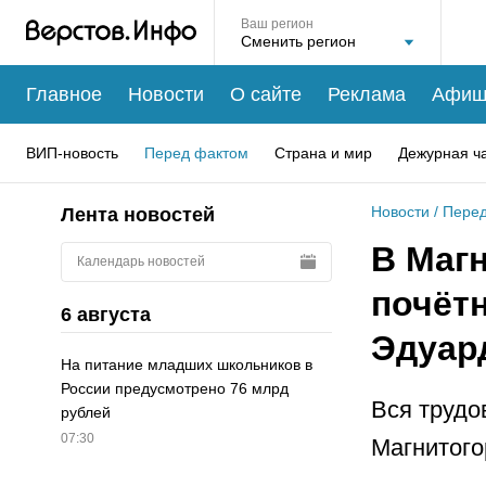
Ваш регион
Главное
Новости
О сайте
Реклама
Афиш
ВИП-новость
Перед фактом
Страна и мир
Дежурная ч
Новости
/
Перед
Лента новостей
В Маг
Календарь новостей
почёт
6 августа
Эдуар
На питание младших школьников в
России предусмотрено 76 млрд
Вся трудо
рублей
07:30
Магнитого