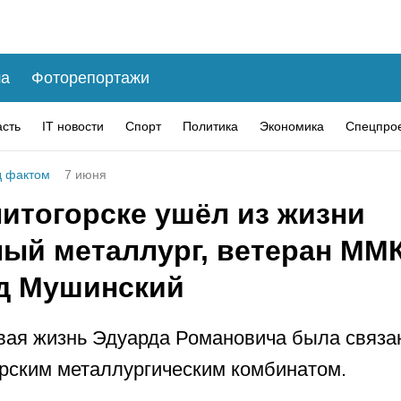
а
Фоторепортажи
асть
IT новости
Спорт
Политика
Экономика
Спецпро
 фактом
7 июня
нитогорске ушёл из жизни
ный металлург, ветеран ММ
д Мушинский
вая жизнь Эдуарда Романовича была связа
рским металлургическим комбинатом.