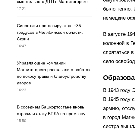
смертельного ДТП в Магнитогорске
было тепло. 
17:21
немецкие оф
Синоптики прогнозируют до +35
градусов в Челябинской области.
В августе 19
Скрин
колонной в Г
16:47
спрятаться в
село освобод
Управляющие компании
Магнитогорска рассказали о работах
Образова
по покосу травы и благоустройству
дворов
В 1943 году 
16:23
В 1945 году 
В соседнем Башкортостане вновь
армию, отслу
отразили атаку БПЛА на промзону
в город Магн
15:50
сестра вышл