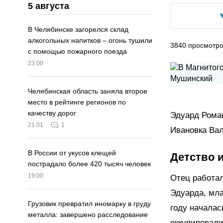
5 августа
В Челябинске загорелся склад
алкогольных напитков – огонь тушили
3840
просмотр
с помощью пожарного поезда
23:00
Челябинская область заняла второе
место в рейтинге регионов по
качеству дорог
Эдуард Роман
21:01
1
Ивановка Вал
В России от укусов клещей
Детство 
пострадало более 420 тысяч человек
19:00
Отец работал
Эдуарда, мла
Грузовик превратил иномарку в груду
году началас
металла: завершено расследование
оккупировали