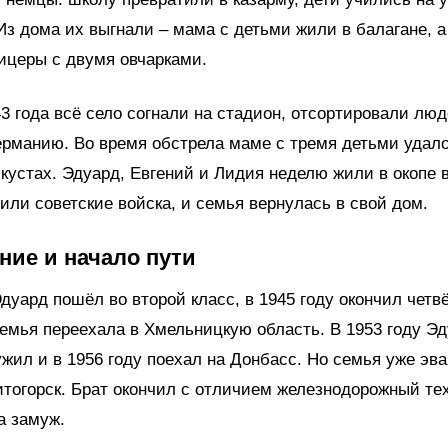
Из дома их выгнали – мама с детьми жили в балагане, 
ицеры с двумя овчарками.
43 года всё село согнали на стадион, отсортировали люд
ерманию. Во время обстрела маме с тремя детьми удал
 кустах. Эдуард, Евгений и Лидия неделю жили в окопе в
или советские войска, и семья вернулась в свой дом.
ние и начало пути
Эдуард пошёл во второй класс, в 1945 году окончил четв
семья переехала в Хмельницкую область. В 1953 году Э
жил и в 1956 году поехал на Донбасс. Но семья уже эв
итогорск. Брат окончил с отличием железнодорожный те
а замуж.