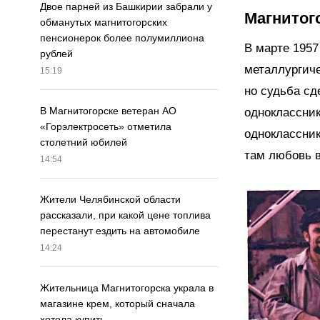
Двое парней из Башкирии забрали у
Магнитог
обманутых магнитогорских
пенсионерок более полумиллиона
В марте 1957
рублей
металлургиче
15:19
но судьба сд
В Магнитогорске ветеран АО
одноклассник
«Горэлектросеть» отметила
одноклассник
столетний юбилей
там любовь в
14:54
Жители Челябинской области
рассказали, при какой цене топлива
перестанут ездить на автомобиле
14:24
Жительница Магнитогорска украла в
магазине крем, который сначала
хотела купить