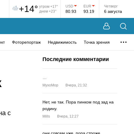
+14°
USD
EUR
Четверг
утром +17°
80.93
93.19
6 августа
днем +23°
ект
Фоторепортаж
Недвижимость
Точка зрения
Последние комментарии
…
К
MyxoMop
Вчера, 21:32
Нет, не так. Пора пинком под зад на
родину.
на с
Mills
Вчера, 12:27
они совсем уже. пора строже