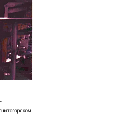
-
гнитогорском.