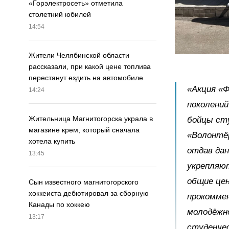
«Горэлектросеть» отметила
столетний юбилей
14:54
Жители Челябинской области
рассказали, при какой цене топлива
перестанут ездить на автомобиле
«Акция «Ф
14:24
поколений
Жительница Магнитогорска украла в
бойцы сту
магазине крем, который сначала
«Волонтёр
хотела купить
отдав дан
13:45
укрепляю
общие цен
Сын известного магнитогорского
хоккеиста дебютировал за сборную
прокомме
Канады по хоккею
молодёжн
13:17
студенче