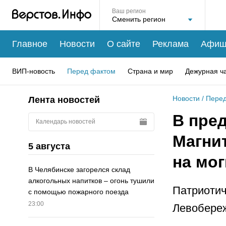
Ваш регион
Главное
Новости
О сайте
Реклама
Афиш
ВИП-новость
Перед фактом
Страна и мир
Дежурная ч
Новости
/
Перед
Лента новостей
В пре
Календарь новостей
Магни
5 августа
на мо
В Челябинске загорелся склад
алкогольных напитков – огонь тушили
Патриотич
с помощью пожарного поезда
23:00
Левобере