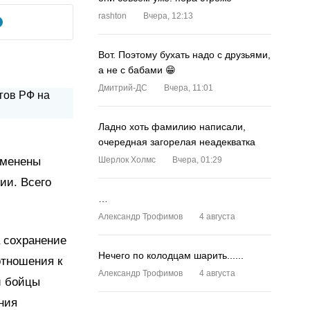
rashton
Вчера, 12:13
Вот. Поэтому бухать надо с друзьями,
а не с бабами 😁
Дмитрий-ДС
Вчера, 11:01
Ладно хоть фамилию написали,
очередная загорелая неадекватка
аменены
Шерлок Холмс
Вчера, 01:29
ии. Всего
…
Александр Трофимов
4 августа
а сохранение
Нечего по колодцам шарить......
отношения к
Александр Трофимов
4 августа
и бойцы
ния