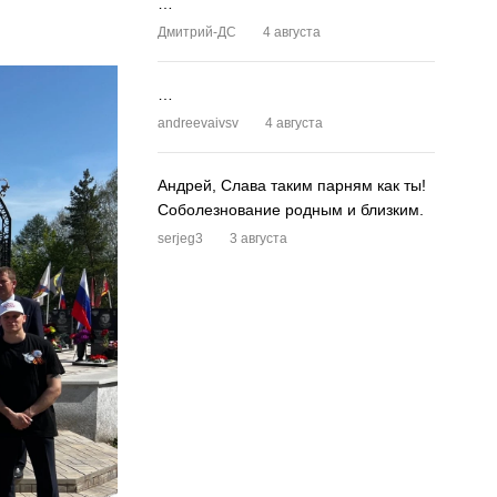
…
Дмитрий-ДС
4 августа
…
andreevaivsv
4 августа
Андрей, Слава таким парням как ты!
Соболезнование родным и близким.
serjeg3
3 августа