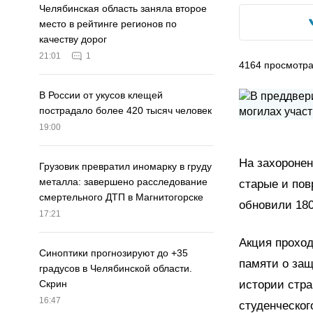
Челябинская область заняла второе
место в рейтинге регионов по
качеству дорог
21:01
1
4164
просмотр
В России от укусов клещей
пострадало более 420 тысяч человек
19:00
На захороне
Грузовик превратил иномарку в груду
металла: завершено расследование
старые и по
смертельного ДТП в Магнитогорске
обновили 180
17:21
Акция проход
Синоптики прогнозируют до +35
памяти о защ
градусов в Челябинской области.
истории стра
Скрин
16:47
студенческог