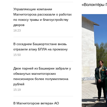
«Волонтёры 
Управляющие компании
Магнитогорска рассказали о работах
по покосу травы и благоустройству
дворов
16:23
В соседнем Башкортостане вновь
отразили атаку БПЛА на промзону
15:50
Двое парней из Башкирии забрали у
обманутых магнитогорских
пенсионерок более полумиллиона
рублей
15:19
В Магнитогорске ветеран АО