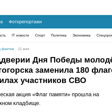
а
Фоторепортажи
асть
IT новости
Спорт
Политика
Экономика
Спецпро
 фактом
11 мая
ддверии Дня Победы молод
тогорска заменила 180 фла
гилах участников СВО
еская акция «Флаг памяти» прошла на
жном кладбище.