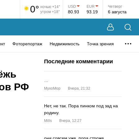
0°
USD
EUR
Четверг
ночью +14°
80.93
93.19
6 августа
утром +18°
ект
Фоторепортаж
Недвижимость
Точка зрения
Последние комментарии
ёжь
…
гов РФ
MyxoMop
Вчера, 21:32
Нет, не так. Пора пинком под зад на
родину.
Mills
Вчера, 12:27
они совсем уже. пора строже