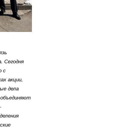
язь
. Сегодня
о с
ах акции,
ые дела
с объединяют
–
деления
ские