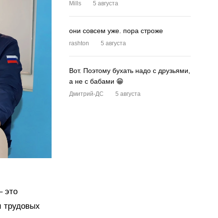
Mills
5 августа
они совсем уже. пора строже
rashton
5 августа
Вот. Поэтому бухать надо с друзьями,
а не с бабами 😁
Дмитрий-ДС
5 августа
– это
и трудовых