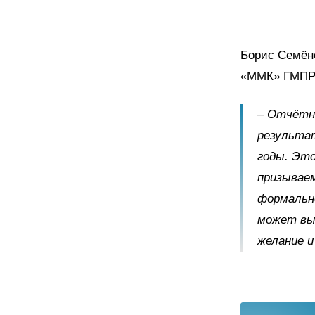
Борис Семён
«ММК» ГМПР
– Отчётно
результа
годы. Это
призывае
формально
может вы
желание и