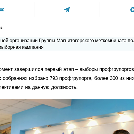
ов
омент завершился первый этап – выборы профгрупоргов
собраниях избрано 793 профгрупорга, более 300 из ни
лективами на данную должность.