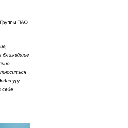
 Группы ПАО
ие,
 в ближайшие
янно
 относиться
дидатуру
 себе