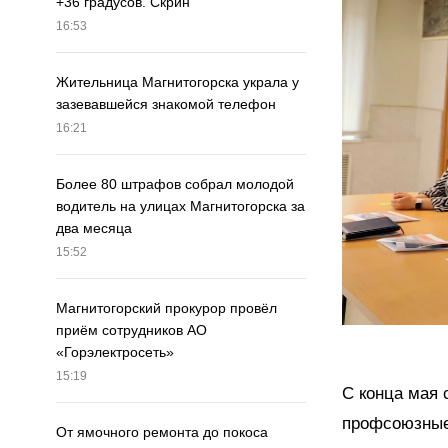
+36 градусов. Скрин
16:53
Жительница Магнитогорска украла у
зазевавшейся знакомой телефон
16:21
Более 80 штрафов собрал молодой
водитель на улицах Магнитогорска за
два месяца
15:52
Магнитогорский прокурор провёл
приём сотрудников АО
«Горэлектросеть»
15:19
С конца мая 
профсоюзные
От ямочного ремонта до покоса