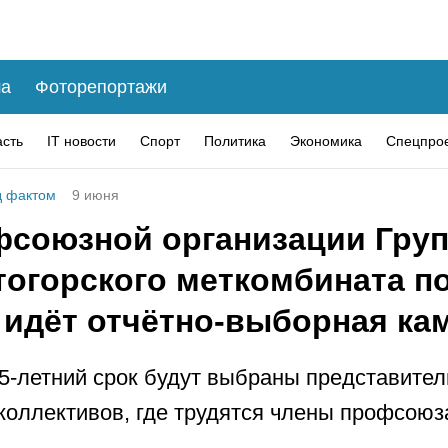
а
Фоторепортажи
асть
IT новости
Спорт
Политика
Экономика
Спецпро
 фактом
9 июня
фсоюзной организации Гру
тогорского меткомбината 
 идёт отчётно-выборная ка
5-летний срок будут выбраны представител
коллективов, где трудятся члены профсоюз