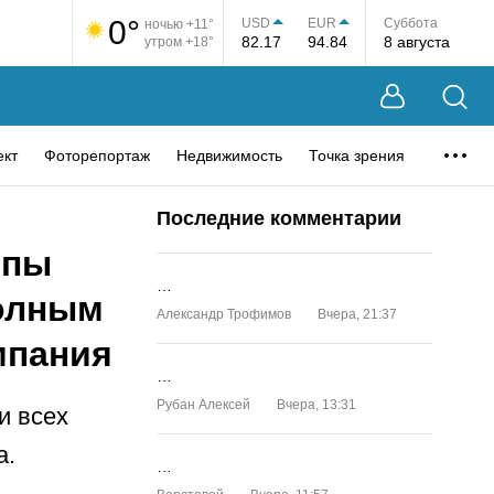
0°
USD
EUR
Суббота
ночью +11°
82.17
94.84
8 августа
утром +18°
ект
Фоторепортаж
Недвижимость
Точка зрения
Последние комментарии
ппы
…
полным
Александр Трофимов
Вчера, 21:37
мпания
…
Рубан Алексей
Вчера, 13:31
и всех
а.
…