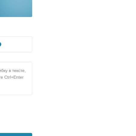
бку в тексте,
е Ctrl+Enter