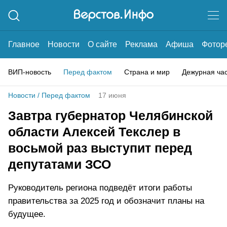
Главное
Новости
О сайте
Реклама
Афиша
Фотор
ВИП-новость
Перед фактом
Страна и мир
Дежурная ча
Новости
/
Перед фактом
17 июня
Завтра губернатор Челябинской
области Алексей Текслер в
восьмой раз выступит перед
депутатами ЗСО
Руководитель региона подведёт итоги работы
правительства за 2025 год и обозначит планы на
будущее.