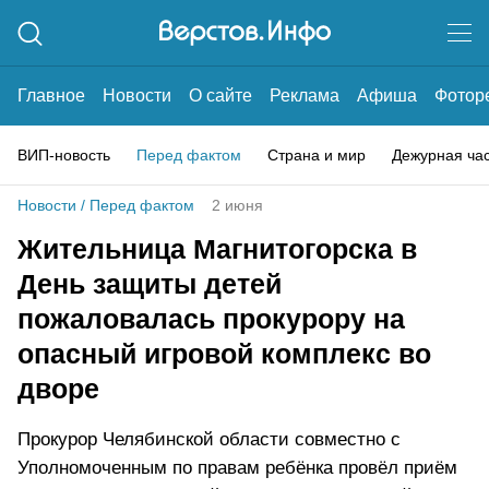
Главное
Новости
О сайте
Реклама
Афиша
Фотор
ВИП-новость
Перед фактом
Страна и мир
Дежурная ча
Новости
/
Перед фактом
2 июня
Жительница Магнитогорска в
День защиты детей
пожаловалась прокурору на
опасный игровой комплекс во
дворе
Прокурор Челябинской области совместно с
Уполномоченным по правам ребёнка провёл приём