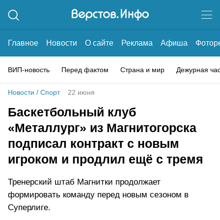
Главное
Новости
О сайте
Реклама
Афиша
Фотор
ВИП-новость
Перед фактом
Страна и мир
Дежурная ча
Новости
/
Спорт
22 июня
Баскетбольный клуб
«Металлург» из Магнитогорска
подписал контракт с новым
игроком и продлил ещё с тремя
Тренерский штаб Магнитки продолжает
формировать команду перед новым сезоном в
Суперлиге.