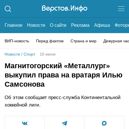
Главное
Новости
О сайте
Реклама
Афиша
Фотор
ВИП-новость
Перед фактом
Страна и мир
Дежурная ча
Новости
/
Спорт
10 июня
Магнитогорский «Металлург»
выкупил права на вратаря Илью
Самсонова
Об этом сообщает пресс-служба Континентальной
хоккейной лиги.