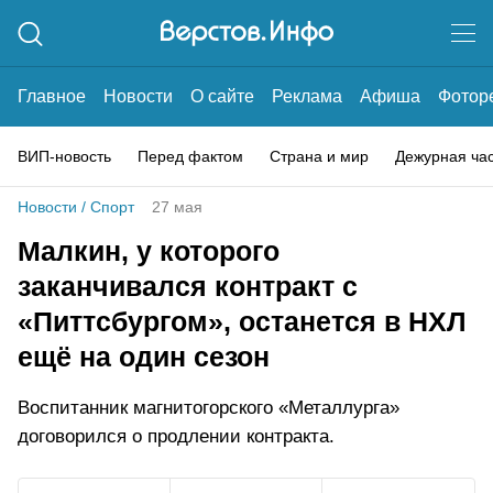
Главное
Новости
О сайте
Реклама
Афиша
Фотор
ВИП-новость
Перед фактом
Страна и мир
Дежурная ча
Новости
/
Спорт
27 мая
Малкин, у которого
заканчивался контракт с
«Питтсбургом», останется в НХЛ
ещё на один сезон
Воспитанник магнитогорского «Металлурга»
договорился о продлении контракта.