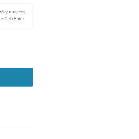
бку в тексте,
е Ctrl+Enter