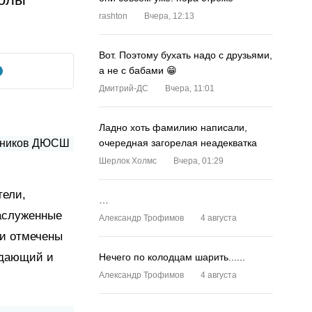
rashton
Вчера, 12:13
Вот. Поэтому бухать надо с друзьями,
а не с бабами 😁
Дмитрий-ДС
Вчера, 11:01
Ладно хоть фамилию написали,
очередная загорелая неадекватка
Шерлок Холмс
Вчера, 01:29
тели,
…
заслуженные
Александр Трофимов
4 августа
ли отмечены
адающий и
Нечего по колодцам шарить......
Александр Трофимов
4 августа