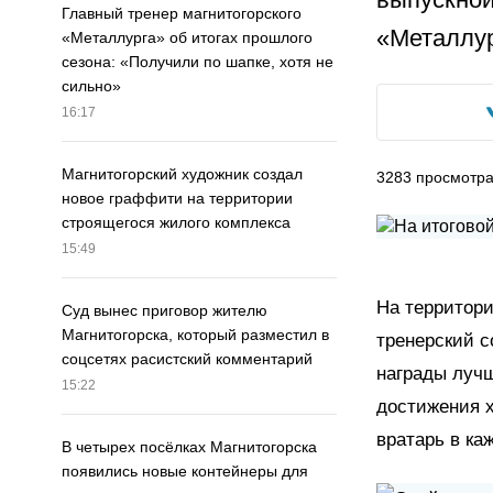
Главный тренер магнитогорского
«Металлур
«Металлурга» об итогах прошлого
сезона: «Получили по шапке, хотя не
сильно»
16:17
Магнитогорский художник создал
3283
просмотр
новое граффити на территории
строящегося жилого комплекса
15:49
На территори
Суд вынес приговор жителю
Магнитогорска, который разместил в
тренерский с
соцсетях расистский комментарий
награды луч
15:22
достижения 
вратарь в ка
В четырех посёлках Магнитогорска
появились новые контейнеры для