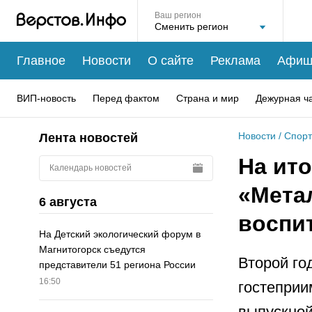
Ваш регион
Главное
Новости
О сайте
Реклама
Афиш
ВИП-новость
Перед фактом
Страна и мир
Дежурная ч
Новости
/
Спорт
Лента новостей
На ит
Календарь новостей
«Мета
6 августа
воспи
На Детский экологический форум в
Магнитогорск съедутся
Второй го
представители 51 региона России
16:50
гостеприи
выпускной