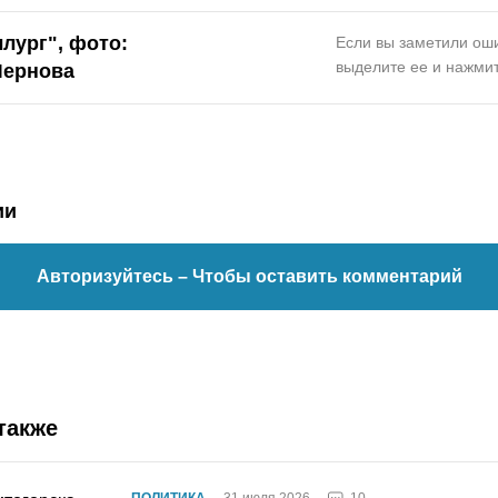
лург", фото:
Если вы заметили оши
выделите ее и нажмит
Чернова
ии
Авторизуйтесь
– Чтобы оставить комментарий
также
10