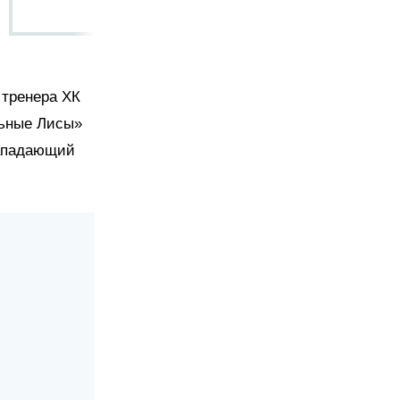
 тренера ХК
льные Лисы»
нападающий