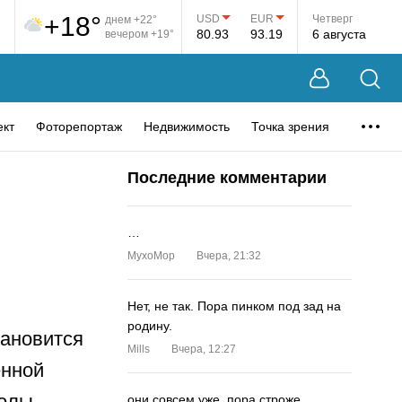
+18°
USD
EUR
Четверг
днем +22°
80.93
93.19
6 августа
вечером +19°
ект
Фоторепортаж
Недвижимость
Точка зрения
Последние комментарии
…
MyxoMop
Вчера, 21:32
Нет, не так. Пора пинком под зад на
родину.
тановится
Mills
Вчера, 12:27
енной
колы
они совсем уже. пора строже