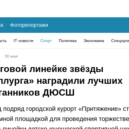
а
Фоторепортажи
асть
IT новости
Спорт
Политика
Экономика
Спецпро
30 мая
оговой линейке звёзды
ллурга» наградили лучших
танников ДЮСШ
д подряд городской курорт «Притяжение» с
мной площадкой для проведения торжеств
 линейки детско-юношеской спортивной ш