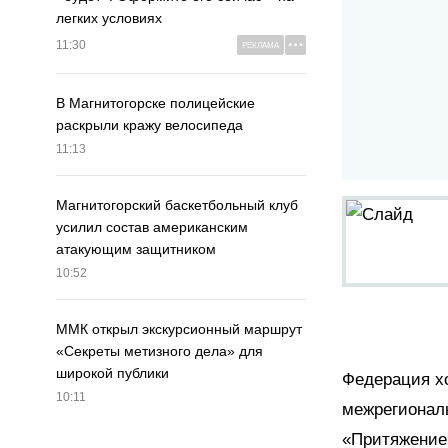
легких условиях
11:30
РЕКЛАМА
В Магнитогорске полицейские
раскрыли кражу велосипеда
11:13
Магнитогорский баскетбольный клуб
усилил состав американским
атакующим защитником
10:52
ММК открыл экскурсионный маршрут
«Секреты метизного дела» для
широкой публики
Федерация хо
10:11
межрегиональ
«Притяжение