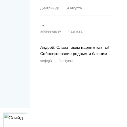
…
Дмитрий-ДС
4 августа
…
andreevaivsv
4 августа
Андрей, Слава таким парням как ты!
Соболезнование родным и близким.
serjeg3
3 августа