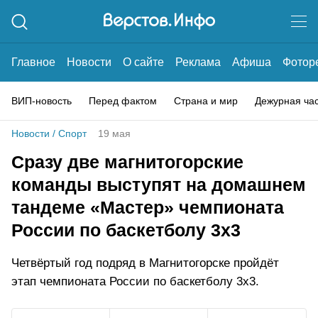
Главное
Новости
О сайте
Реклама
Афиша
Фотор
ВИП-новость
Перед фактом
Страна и мир
Дежурная ча
Новости
/
Спорт
19 мая
Сразу две магнитогорские
команды выступят на домашнем
тандеме «Мастер» чемпионата
России по баскетболу 3х3
Четвёртый год подряд в Магнитогорске пройдёт
этап чемпионата России по баскетболу 3х3.