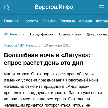
Главное
Новости
О сайте
Реклама
Афиша
Фотор
ВИП-новость
Перед фактом
Страна и мир
Дежурная ча
Новости
/
ВИП-новость
19 декабря 2010
Волшебная ночь в «Лагуне»:
спрос растет день ото дня
магнитогорск. С тех пор, как ресторан «Лагуна»
изменил условия празднования Новогодней ночи,
желающие отметить праздник в «Аквапарке»
проявляют завидную активность. Занята уже почти
половина мест в зале ресторана. Остальным
желающим придется поторопиться, чтобы не