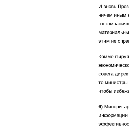
И вновь През
ничем иным к
госкомпаниях
материальные
этим не спра
Комментируя
экономическо
совета дирек
те министры 
чтобы избежа
6)
Миноритар
информации о
эффективност