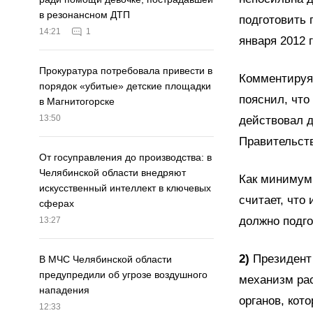
в резонансном ДТП
подготовить 
14:21
1
января 2012 
Прокуратура потребовала привести в
Комментируя
порядок «убитые» детские площадки
пояснил, что
в Магнитогорске
13:50
действовал д
Правительств
От госуправления до производства: в
Челябинской области внедряют
Как минимум 
искусственный интеллект в ключевых
считает, что
сферах
должно подго
13:27
2)
Президент 
В МЧС Челябинской области
предупредили об угрозе воздушного
механизм ра
нападения
органов, кот
12:33