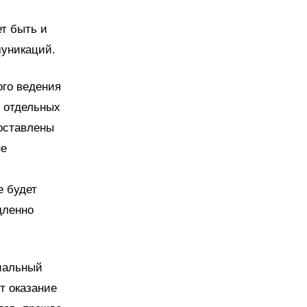
ет быть и
муникаций.
ого ведения
 отдельных
оставлены
не
е будет
дленно
циальный
т оказание