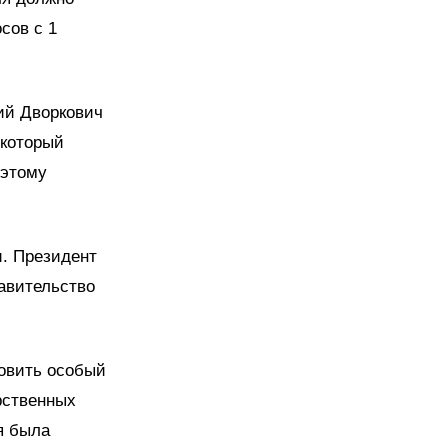
сов с 1
ий Дворкович
 который
оэтому
и. Президент
равительство
товить особый
рственных
я была