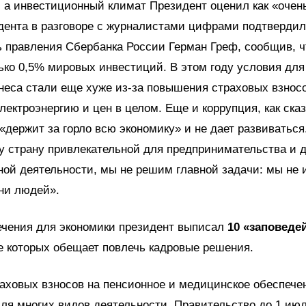
 а инвестиционный климат Президент оценил как «очен
дента в разговоре с журналистами цифрами подтвердил
 правления Сбербанка России Герман Греф, сообщив, ч
ько 0,5% мировых инвестиций. В этом году условия для
неса стали еще хуже из-за повышения страховых взносо
лектроэнергию и цен в целом. Еще и коррупция, как сказ
 «держит за горло всю экономику» и не дает развиваться
 страну привлекательной для предпринимательства и 
ой деятельности, мы не решим главной задачи: мы не
ни людей».
ечения для экономики президент выписал
10 «заповедей
 которых обещает повлечь кадровые решения.
раховых взносов на пенсионное и медицинское обеспече
ля многих видов деятельности. Правительство до 1 ию