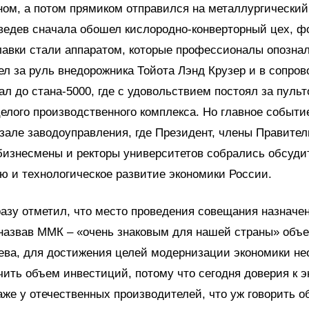
ном, а потом прямиком отправился на металлургический
едев сначала обошел кислородно-конверторный цех, ф
авки стали аппаратом, которые профессионалы опознал
ел за руль внедорожника Тойота Лэнд Крузер и в сопро
ал до стана-5000, где с удовольствием постоял за пуль
елого производственного комплекса. Но главное событи
зале заводоуправления, где Президент, члены Правител
бизнесмены и ректоры университетов собрались обсуди
 и технологическое развитие экономики России.
азу отметил, что место проведения совещания назначе
назвав ММК – «очень знаковым для нашей страны» объ
ева, для достижения целей модернизации экономики н
чить объем инвестиций, потому что сегодня доверия к 
аже у отечественных производителей, что уж говорить о