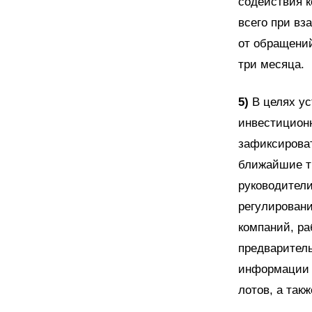
содействия к
всего при вз
от обращений
три месяца.
5)
В целях ус
инвестиционн
зафиксироват
ближайшие тр
руководители
регулировани
компаний, ра
предварител
информации 
лотов, а так