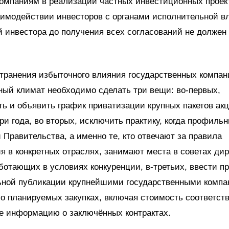
омпаниям в реализации частных инвестиционных проек
аимодействии инвесторов с органами исполнительной вл
 инвестора до получения всех согласований не долже
транения избыточного влияния государственных компан
ый климат необходимо сделать три вещи: во-первых,
ь и объявить график приватизации крупных пакетов акц
и года, во вторых, исключить практику, когда профиль
 Правительства, а именно те, кто отвечают за правила
я в конкретных отраслях, занимают места в советах ди
ботающих в условиях конкуренции, в-третьих, ввести п
ьной публикации крупнейшими государственными комп
о планируемых закупках, включая стоимость соответс
же информацию о заключённых контрактах.