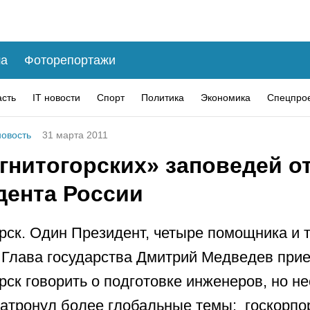
а
Фоторепортажи
асть
IT новости
Спорт
Политика
Экономика
Спецпро
овость
31 марта 2011
гнитогорских» заповедей о
дента России
рск. Один Президент, четыре помощника и 
 Глава государства Дмитрий Медведев прие
рск говорить о подготовке инженеров, но н
затронул более глобальные темы: госкорпо