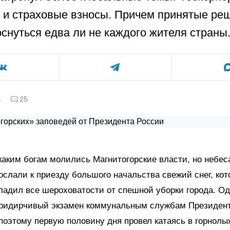
 и страховые взносы. Причем принятые ре
снуться едва ли не каждого жителя страны
а
25
каким богам молились Магнитогорские власти, но небе
ослали к приезду большого начальства свежий снег, ко
ладил все шероховатости от спешной уборки города. Од
придирчивый экзамен коммунальным службам Президент
поэтому первую половину дня провел катаясь в горнол