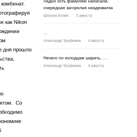
Ладно хоть фамилию написали,
 комбинат.
очередная загорелая неадекватка
отографируя
Шерлок Холмс
5 августа
и как Nikon
вождении
…
том
Александр Трофимов
4 августа
е дня прошло
Нечего по колодцам шарить......
ьства,
Александр Трофимов
4 августа
ть
но
ектом. Со
еобходимо
экономике
б