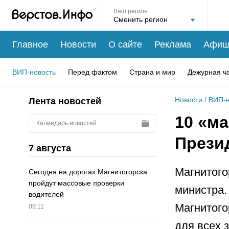
Ваш регион
Главное
Новости
О сайте
Реклама
Афиш
ВИП-новость
Перед фактом
Страна и мир
Дежурная ч
Новости
/
ВИП-н
Лента новостей
10 «ма
Календарь новостей
Прези
7 августа
Магнитого
Сегодня на дорогах Магнитогорска
пройдут массовые проверки
министра.
водителей
Магнитого
09:11
для всех 