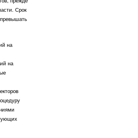
тов, прежде
асти. Срок
н превышать
ий на
ий на
ные
ректоров
роцедуру
аниями
твующих