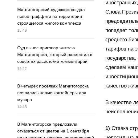
иностранных,
Магнитогорский художник создал
Слова Прези
новое граффити на территории
председатель
строящегося жилого комплекса
попадает тол
15:49
среднего биз
Суд вынес приговор жителю
тарифов на э
Магнитогорска, который разместил в
государства,
соцсетях расистский комментарий
сделаем нашу
15:22
инвестиционн
качество жиз
В четырех посёлках Магнитогорска
появились новые контейнеры для
мусора
В качестве л
14:48
неисполнение
В Магнитогорске предложили
1)
Ставка ст
отказаться от цветов на 1 сентября
непосильна д
ради помощи девочке, пострадавшей