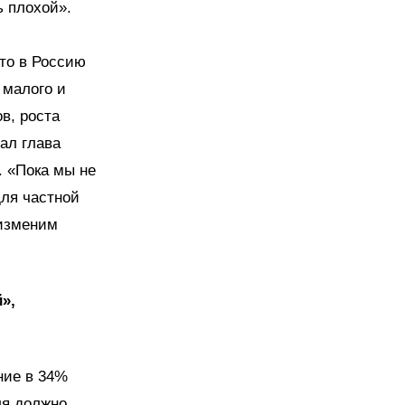
ь плохой».
то в Россию
 малого и
в, роста
ал глава
. «Пока мы не
для частной
 изменим
»,
ние в 34%
ля должно