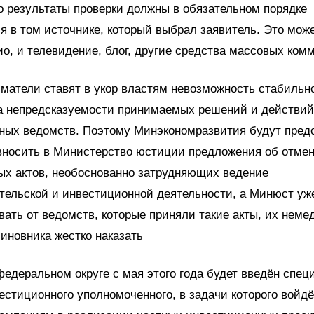
о результаты проверки должны в обязательном порядке
я в том источнике, который выбрал заявитель. Это мож
дио, и телевидение, блог, другие средства массовых ком
матели ставят в укор властям невозможность стабильн
за непредсказуемости принимаемых решений и действий
нных ведомств. Поэтому Минэкономразвития будут пред
вносить в Министерство юстиции предложения об отме
ых актов, необоснованно затрудняющих ведение
ельской и инвестиционной деятельности, а Минюст уж
вать от ведомств, которые приняли такие акты, их неме
чиновника жестко наказать
федеральном округе с мая этого года будет введён спе
естиционного уполномоченного, в задачи которого войдё