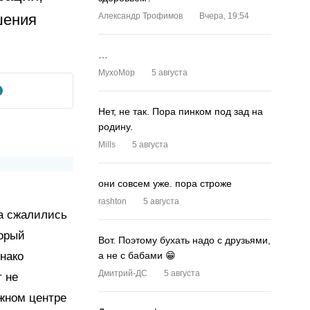
шения
Александр Трофимов
Вчера, 19:54
.
…
MyxoMop
5 августа
Нет, не так. Пора пинком под зад на
родину.
Mills
5 августа
они совсем уже. пора строже
rashton
5 августа
са сжалились
торый
Вот. Поэтому бухать надо с друзьями,
нако
а не с бабами 😁
Дмитрий-ДС
5 августа
 не
ыжном центре