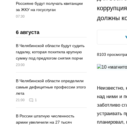
Россияне будут получать квитанции
коррупция
за ЖКУ на госуслугах
должны ко
07:30
6 августа
В Челябинской области будут судить
гадалку, которая похитила крупную
8103
просмотр
сумму под предлогом снятия порчи
23:00
В Челябинской области определили
самые дефицитные профессии этого
Неизвестно, 
лета
над ними и п
21:00
1
заботливо сг
устраивать 
В России штатную численность
планировал, 
армии увеличили на 27 тысяч