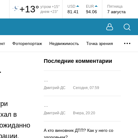
+13°
USD
EUR
Пятница
утром +15°
81.41
94.06
7 августа
днем +23°
ект
Фоторепортаж
Недвижимость
Точка зрения
Последние комментарии
т
…
Дмитрий-ДС
Сегодня, 07:59
три
…
хал в
Дмитрий-ДС
Вчера, 20:20
еожиданно
А кто виновник ДТП? Как у него со
рации,
здоровьем?