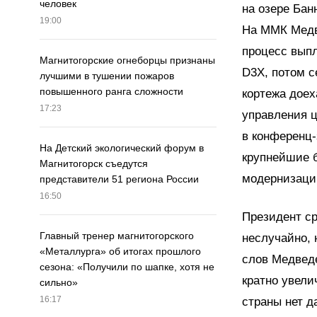
человек
на озере Бан
19:00
На ММК Медв
процесс выпл
Магнитогорские огнеборцы признаны
D3X, потом с
лучшими в тушении пожаров
повышенного ранга сложности
кортежа доех
17:23
управления ц
в конференц-
На Детский экологический форум в
крупнейшие 
Магнитогорск съедутся
модернизацию
представители 51 региона России
16:50
Президент ср
Главный тренер магнитогорского
неслучайно, 
«Металлурга» об итогах прошлого
слов Медвед
сезона: «Получили по шапке, хотя не
кратно увели
сильно»
16:17
страны нет д