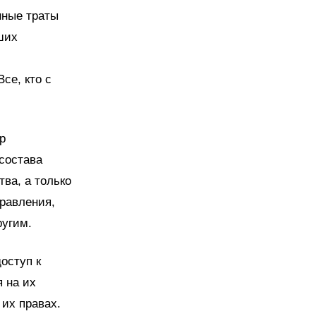
нные траты
ших
се, кто с
р
состава
ва, а только
равления,
ругим.
оступ к
 на их
их правах.