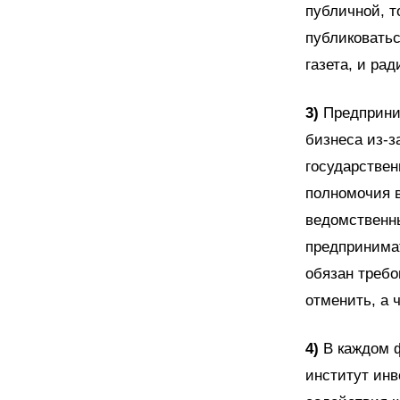
публичной, т
публиковатьс
газета, и ра
3)
Предприни
бизнеса из-
государстве
полномочия 
ведомственн
предпринимат
обязан требо
отменить, а 
4)
В каждом 
институт инв