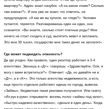
квартиру?». Адрес знает назубок. «А на каком этаже? Сколько
там комнат?». И она уже не знает, что ответить, не
предупредили. «А как же вы купили, не глядя?». Человек
путается, теряется. Разговариваешь один на один, она
сознается: «Вы знаете, сколько стоят платные роды? Мне
ничего не стоит сходить в суд, выпятить живот и заплакать.
Это мои 30 тысяч, государство мне таких денег не заплатит».
Где может поджидать опасность?
Да где угодно. Как правило, один риэлтор работает в 3-4
агентствах. Звонишь в «Д+»: говоришь: «Здравствуйте, Оля, я
могу с вами встретиться?». Отвечает: «Да, но давайте не в
«Д+», а в «К+». Это только агентства недвижимости, а есть
еще просто отдельно работают, идешь по городу, вывеска:
«Займы», бюджетная такая реклама получается. Или газету
«Из рук в руки» открываете: восемь полос «займы под залог»,
«быстро-надежно-качественно», «деньги в один день». Когда
такая схема «деньги в один день», у человека даже нет