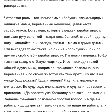
расторгается.
Четвертая роль – так называемые «бабушки-плакальщицы»:
одинокие мамы, беременные женщины, целая каста
заработчиков. Есть люди, которые у церкви зарабатывают:
намазал руку зеленкой – сидит весь больной, второй подогнул
ногу – «подайте, я инвалид», третья – мама с двумя детьми.
Эти выглядят точно также, но они не «побирушки», они по
другому свой хлеб «зарабатывают». Им платят порядка 10-15
тысяч за каждую отбитую квартиру. И вот приходит такой
«божий одуванчик», например, гражданка Козюлина, она
беременная и со своим животом как танк прет: «Ну что я на
улице буду рожать? Куда я теперь? Я купила квартиру и
скитаюсь». Ее суду ведь очень жалко, и суд начинает звонить
приставам: «Да вселите уже Козюлину в ее законное жилье!».
Задаешь гражданке Козюлиной простой вопрос: «А где вы
работали до декрета?», выясняется, что нигде не работала, и
купила квартиру за два миллиона. «А вы где купили