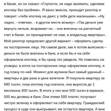
в банке, но он сказал: «Глупости, не надо занимать, сделаем
ипотеку без проблем». Я взнос внесла, приходит риэлтор и
говорит: «тебе ипотеку не дают, у тебя дети маленькие». «Ну
ладно, - отвечаю, - в другом месте возьму». «Так деньги уже
вернуть нельзя, возражает он, - они внесены на расчетный
счет в банке, он принадлежит не нам, а владельцу квартиры».
Мой риэлтор предлагает другой вариант – оформить сделку
на постороннее лицо. На самом деле, как я потом выяснила –
деньги не были внесены в банк, и если бы я на себя
оформляла ипотеку, я бы сразу это увидела. Но повелась на
уговоры, в итоге на постороннее лицо оформляем ипотеку, я
год плачу по ней. Момент для жуликов был самый удачный –
квартиры в два раза в цене взлетели. Я покупала квартиру за
680 тысяч, пока ипотеку год платила, она выросла до 1
миллиона 300 тысяч. В итоге у них мои 500 тысяч в кармане,
500 мы должны в банк. Они этими 500 платят, получают
чистую зеленку и оформляют на себя квартиру. Гражданский
процесс в суде они выигрывают, им остается квартира. А мне