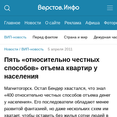
Главное
Новости
О сайте
Реклама
Афиша
Фотор
ВИП-новость
Перед фактом
Страна и мир
Дежурная ча
Новости
/
ВИП-новость
5 апреля 2011
Пять «относительно честных
способов» отъема квартир у
населения
Магнитогорск. Остап Бендер хвастался, что знал
«400 относительно честных способов отъема денег
у населения». Его последователи обладают менее
развитой фантазией, но даже нескольких схем им
хватает, чтобы оставить без жилья сотни людей в