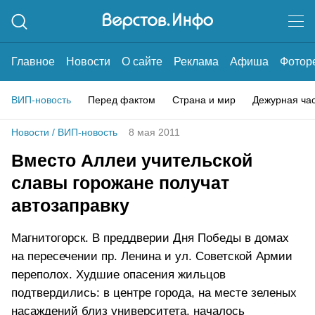
Главное
Новости
О сайте
Реклама
Афиша
Фотор
ВИП-новость
Перед фактом
Страна и мир
Дежурная ча
Новости
/
ВИП-новость
8 мая 2011
Вместо Аллеи учительской
славы горожане получат
автозаправку
Магнитогорск. В преддверии Дня Победы в домах
на пересечении пр. Ленина и ул. Советской Армии
переполох. Худшие опасения жильцов
подтвердились: в центре города, на месте зеленых
насаждений близ университета, началось