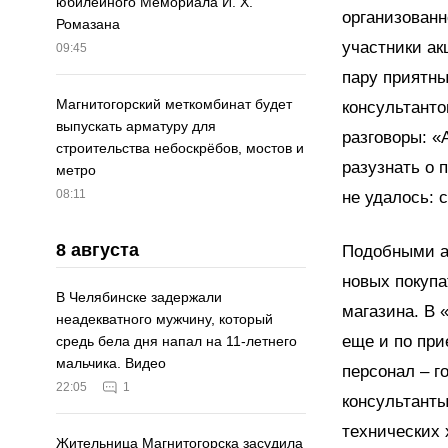
юбилейного Мемориала И. Х.
организованн
Ромазана
участники ак
09:45
пару приятны
Магнитогорский меткомбинат будет
консультанто
выпускать арматуру для
разговоры: «
строительства небоскрёбов, мостов и
разузнать о 
метро
08:11
не удалось: 
8 августа
Подобными ак
новых покупа
В Челябинске задержали
магазина. В 
неадекватного мужчину, который
еще и по при
средь бела дня напал на 11-летнего
мальчика. Видео
персонал – 
22:05
1
консультанты
технических 
Жительница Магнитогорска засудила