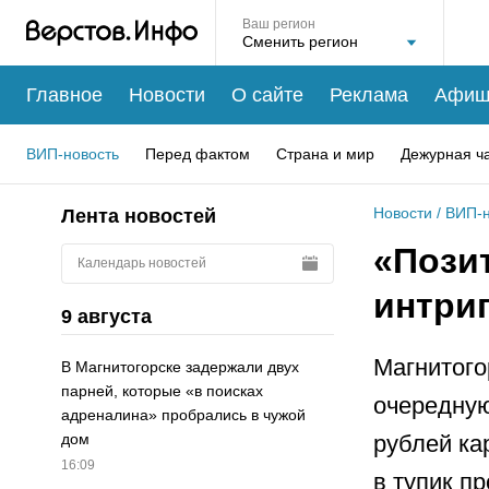
Ваш регион
Главное
Новости
О сайте
Реклама
Афиш
ВИП-новость
Перед фактом
Страна и мир
Дежурная ч
Новости
/
ВИП-н
Лента новостей
«Пози
Календарь новостей
интри
9 августа
Магнитого
В Магнитогорске задержали двух
парней, которые «в поисках
очередную
адреналина» пробрались в чужой
рублей ка
дом
16:09
в тупик п