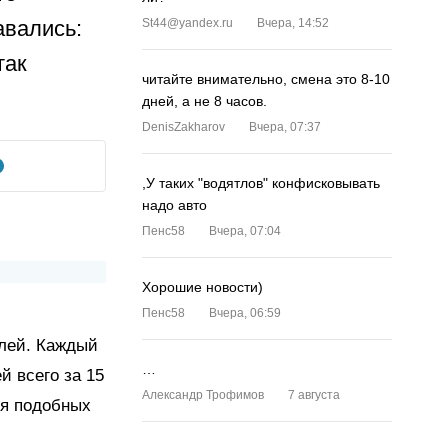
авались:
St44@yandex.ru
Вчера, 14:52
так
читайте внимательно, смена это 8-10
дней, а не 8 часов.
DenisZakharov
Вчера, 07:37
,У таких "водятлов" конфисковывать
надо авто
Пенс58
Вчера, 07:04
Хорошие новости)
Пенс58
Вчера, 06:59
елей. Каждый
…
й всего за 15
Александр Трофимов
7 августа
мя подобных