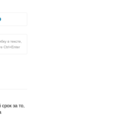
бку в тексте,
е Ctrl+Enter
срок за то,
а