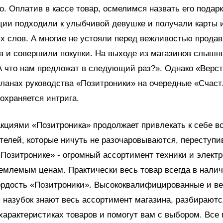
о. Оплатив в кассе товар, осмелимся назвать его подар
ции подходили к улыбчивой девушке и получали карты 
х слов. А многие не устояли перед вежливостью продав
в и совершили покупки. На выходе из магазинов слыш
А что нам предложат в следующий раз?». Однако «Верс
планах руководства «Позитроники» на очередные «Счас
сохраняется интрига.
циями «Позитроника» продолжает привлекать к себе вс
телей, которые ничуть не разочаровываются, переступи
«Позитронике» - огромный ассортимент техники и электр
емлемым ценам. Практически весь товар всегда в налич
гордость «Позитроники». Высококвалифицированные и в
 назубок знают весь ассортимент магазина, разбираютс
характеристиках товаров и помогут вам с выбором. Все