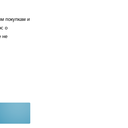
ым покупкам и
ос о
 не