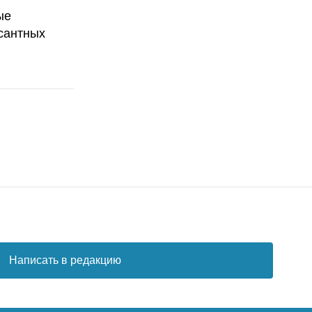
ые
сантных
Написать в редакцию