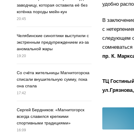
удобно распо
заводчицу, которая оставила её без
котёнка породы мейн-кун
20:45
В заключение
с нетерпение
Челябинские синоптики выступили с
следующем с
экстренным предупреждением из-за
сомневаться 
аномальной жары
пр. К. Маркс
19:20
Со счёта жительницы Магнитогорска
списали внушительную сумму, пока
ТЦ Гостиный
она спала
ул.Грязнова,
17:42
Сергей Бердников: «Магнитогорск
всегда славился крепкими
спортивными традициями»
16:09