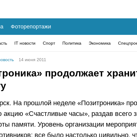
а
Фоторепортажи
асть
IT новости
Спорт
Политика
Экономика
Спецпро
овость
14 июня 2011
троника» продолжает храни
гу
рск. На прошлой неделе «Позитроника» пр
 акцию «Счастливые часы», раздав всего з
рты памяти. Уровень организации мероприя
ротивников: все было настолько цивильно, ч