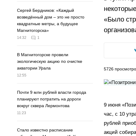
некоторые
Сергей Бердников: «Каждый
возведённый дом – это не просто
«Было стр
квадратные метры, а будущее
организов
Магнитогорска»
14:32
1
В Магнитогорске провели
экологическую акцию по очистке
акватории Урала
5726
просмотр
12:55
Почти 9 млн рублей власти города
планируют потратить на дороги
9 июня «Пози
вокруг сквера Лермонтова
11:23
час, с 10 ут
рублей приоб
Стало известно расписание
акций собира