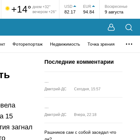
+14°
USD
EUR
Воскресенье
днем +32°
82.17
94.84
9 августа
вечером +26°
ект
Фоторепортаж
Недвижимость
Точка зрения
Последние комментарии
ть
…
Дмитрий-ДС
Сегодня, 15:57
овела
…
а 15
Дмитрий-ДС
Вчера, 22:18
тия загнал
Рашников сам с собой заседал что
то
ли?