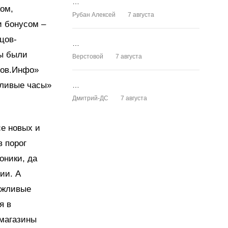
…
ком,
Рубан Алексей
7 августа
и бонусом –
цов-
…
ны были
Верстовой
7 августа
тов.Инфо»
тливые часы»
…
Дмитрий-ДС
7 августа
е новых и
в порог
оники, да
ии. А
ежливые
я в
 магазины