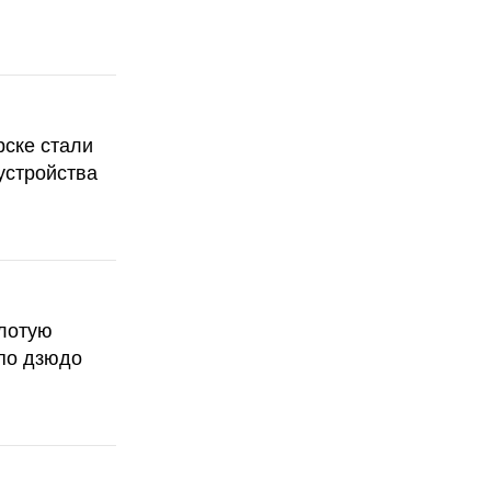
рске стали
устройства
олотую
по дзюдо