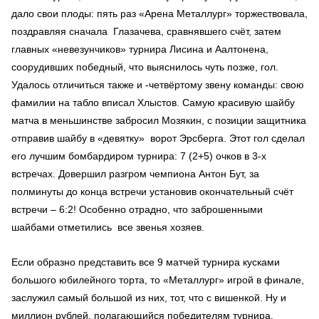
дало свои плоды: пять раз «Арена Металлург» торжествовала,
поздравляя сначала Глазачева, сравнявшего счёт, затем
главных «невезунчиков» турнира Лисина и Аалтонена,
соорудивших победный, что выяснилось чуть позже, гол.
Удалось отличиться также и -четвёртому звену команды: свою
фамилии на табло вписал Хлыстов. Самую красивую шайбу
матча в меньшинстве забросил Мозякин, с позиции защитника
отправив шайбу в «девятку» ворот Эрсберга. Этот гол сделал
его лучшим бомбардиром турнира: 7 (2+5) очков в 3-х
встречах. Довершил разгром чемпиона Антон Бут, за
полминуты до конца встречи установив окончательный счёт
встречи – 6:2! Особенно отрадно, что заброшенными
шайбами отметились все звенья хозяев.
Если образно представить все 9 матчей турнира кусками
большого юбилейного торта, то «Металлург» игрой в финале,
заслужил самый большой из них, тот, что с вишенкой. Ну и
миллион рублей, полагающийся победителям турнира,