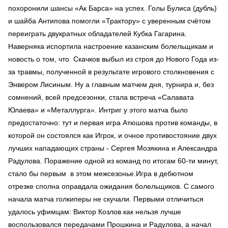
похоронили шансы «Ак Барса» на успех. Голы Булиса (дубль)
и шайба Антипова помогли «Трактору» с уверенным счётом
переиграть двукратных обладателей Кубка Гагарина.
Наверняка испортила настроение казанским болельщикам и
новость о том, что Скачков выбыл из строя до Нового Года из-
за травмы, полученной в результате игрового столкновения с
Энвером Лисиным. Ну а главным матчем дня, турнира и, без
сомнений, всей предсезонки, стала встреча «Салавата
Юлаева» и «Металлурга». Интриг у этого матча было
предостаточно: тут и первая игра Атюшова против команды, в
которой он состоялся как Игрок, и очное противостояние двух
лучших нападающих страны - Сергея Мозякина и Александра
Радулова. Поражение одной из команд по итогам 60-ти минут,
стало бы первым в этом межсезонье.Игра в дебютном
отрезке сполна оправдала ожидания болельщиков. С самого
начала матча голкиперы не скучали. Первыми отличиться
удалось уфимцам: Виктор Козлов как нельзя лучше
воспользовался передачами Прошкина и Радулова, а начал