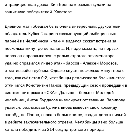
и традиционная драка: Кип Бреннам размял кулаки на
защитнике победителей Хвостове.
Дневной матч обещал быть очень интересным: двукратный
обладатель Кубка Гагарина экзаменующий амбициозных
парней из Челябинска - таким виделся сюжет встречи за
несколько минут до её начала. И, надо сказать, на первых
порах он оправдывался: с ролью строгого экзаменатора
удачно справился лидер атак «барсов» Алексей Морозов,
отметившийся дублем. Однако спустя несколько минут после
того, как счёт стал 0:2, челябинцы реализовали большинство:
отличился Константин Панов, предыдущий сезон проведший в
системе питерского «СКА». Дальше – больше. Молодой
челябинец Антон Бурдасов нивелирует отставание. Зарипову
удаётся, реализовав буллит, вновь вывести свою команду
вперёд, но Панов, снова в большинстве, сводит дело к ничьей
в дебюте заключительного отрезка. Челябинцы явно больше
хотели победить и за 214 секунд третьего периода