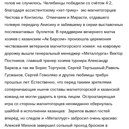
голов не случилось. Челябинцы победили со счётом 4:2,
благодаря ассистентскому «хет-трику» экс-магнитогорцев
Чистова и Контиолы. Отмечаем и Мирасти, отдавшего
голевую передачу Анисину и забившему в серии выставочных
послематчевых буллитов. В преддверии вечернего матча
хозяев с казанским «Ак Барсом» произошла церемония
чествования ветеранов магнитогорского хоккея: на ковровую
дорожку вышли генеральный менеджер «Металлурга» Виктор
Постников, главный тренер хозяев турнира Александр
Барков,а так же Борис Тортунов, Сергей Тертышный,Равиль
Гусманов, Сергей Гомоляко и другие любимцы трибун
прошлых лет. Естественно, что перед такими зрителями
соперничающие нынче составы магнитогорской и казанской
команд не могли ударить в грязь лицом. Остроатакующая
игра со стороны магнитогорцев неожиданно обернулась
шайбой в исполнении казанцев: Зарипов вывел гостей
вперёд, но следом и «Металлург» забросил очень красиво:
Алексей Михнов завершил сольный проход броском в