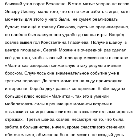
ближний угол ворот Веханена. В этом матче упорно не везло
Энверу Лисину: мало того, что он не смог забить с игры, хотя
моменты для этого у него были, не сумел реализовать
буллит, так ещё и травму Скачкову, пусть не преднамеренно,
но нанёс и был заслуженно удалён до конца игры. Вперёд
хозяев вывел гол Константина Глазачева. Получив шайбу в
центре площадки, Сергей Мозякин в очередной раз сделал
всё для того, чтобы главный голеодор межсезонья в составе
«Магнитки» завершил кинжальную атаку результативным
броском. Случилось сие знаменательное событие уже в
третьем периоде. До этого момента на льду происходила
интересная борьба двух равных соперников. В чём видится
большой плюс новой «Магнитки», так это в умении
мобилизовать силы в решающие моменты встречи и
«вытаскивать» игры исключительно в заключительных игровых
отрезках. Третья шайба хозяев, несмотря на то, что была
забита в большинстве, ничем, кроме счастливого стечения
обстоятельств, объяснена быть не может: не каждый день