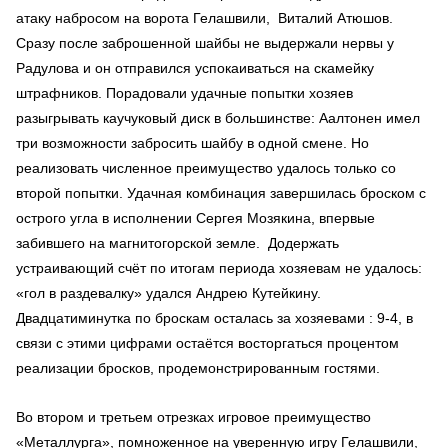
атаку набросом на ворота Гелашвили, Виталий Атюшов.
Сразу после заброшенной шайбы не выдержали нервы у
Радулова и он отправился успокаиваться на скамейку
штрафников. Порадовали удачные попытки хозяев
разыгрывать каучуковый диск в большинстве: Аалтонен имел
три возможности забросить шайбу в одной смене. Но
реализовать численное преимущество удалось только со
второй попытки. Удачная комбинация завершилась броском с
острого угла в исполнении Сергея Мозякина, впервые
забившего на магнитогорской земле. Додержать
устраивающий счёт по итогам периода хозяевам не удалось:
«гол в раздевалку» удался Андрею Кутейкину.
Двадцатиминутка по броскам осталась за хозяевами : 9-4, в
связи с этими цифрами остаётся восторгаться процентом
реализации бросков, продемонстрированным гостями.
Во втором и третьем отрезках игровое преимущество
«Металлурга», помноженное на уверенную игру Гелашвили,