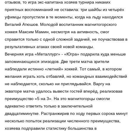
отзывов, то игра экс-капитана хозяев турнира никаких
приятных воспоминаний не оставила: три шайбы из четырёх
уфимцы пропустили в те моменты, когда на льду находился
Виталий Атюшов. Молодой воспитанник магнитогорского
хоккея Максим Мамин, несмотря на активность, смог
справится только с одной сложной задачей, не поучаствовав в
результативных атаках своей новой команды.
Вечерняя игра «Металлург» - «Югра» подарила куда меньше
запоминающихся эпизодов. Две трети матча зрители
наблюдали истинно «летний» хоккей. Тот самый, в котором
желания играть хоть отбавляй, но командных взаимодействий
не наблюдается, сколько ни приглядывайся. Варгу на
экваторе матча удалось вывести гостей вперёд, реализовав
преимущество «5 на 3». На это магнитогорцы смогли
адекватно ответить только в заключительной
двадцатиминутке. Растранжирив по ходу первых сорока минут
несколько попыток реализации численного преимущества,
хозяева подправили статистику большинства в