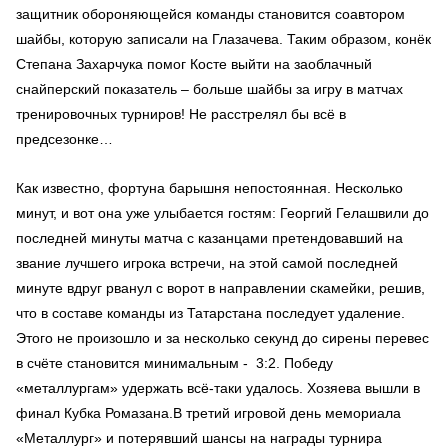
защитник обороняющейся команды становится соавтором
шайбы, которую записали на Глазачева. Таким образом, конёк
Степана Захарчука помог Косте выйти на заоблачный
снайперский показатель – больше шайбы за игру в матчах
тренировочных турниров! Не расстрелял бы всё в
предсезонке…
Как известно, фортуна барышня непостоянная. Несколько
минут, и вот она уже улыбается гостям: Георгий Гелашвили до
последней минуты матча с казанцами претендовавший на
звание лучшего игрока встречи, на этой самой последней
минуте вдруг рванул с ворот в направлении скамейки, решив,
что в составе команды из Татарстана последует удаление.
Этого не произошло и за несколько секунд до сирены перевес
в счёте становится минимальным - 3:2. Победу
«металлургам» удержать всё-таки удалось. Хозяева вышли в
финал Кубка Ромазана.В третий игровой день мемориала
«Металлург» и потерявший шансы на награды турнира