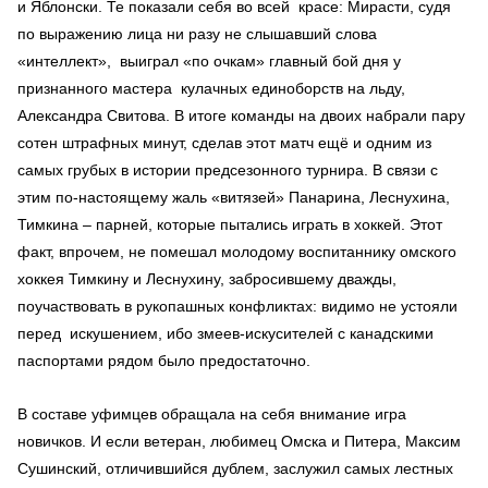
и Яблонски. Те показали себя во всей красе: Мирасти, судя
по выражению лица ни разу не слышавший слова
«интеллект», выиграл «по очкам» главный бой дня у
признанного мастера кулачных единоборств на льду,
Александра Свитова. В итоге команды на двоих набрали пару
сотен штрафных минут, сделав этот матч ещё и одним из
самых грубых в истории предсезонного турнира. В связи с
этим по-настоящему жаль «витязей» Панарина, Леснухина,
Тимкина – парней, которые пытались играть в хоккей. Этот
факт, впрочем, не помешал молодому воспитаннику омского
хоккея Тимкину и Леснухину, забросившему дважды,
поучаствовать в рукопашных конфликтах: видимо не устояли
перед искушением, ибо змеев-искусителей с канадскими
паспортами рядом было предостаточно.
В составе уфимцев обращала на себя внимание игра
новичков. И если ветеран, любимец Омска и Питера, Максим
Сушинский, отличившийся дублем, заслужил самых лестных