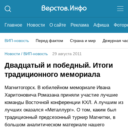
Главное
Новости
О сайте
Реклама
Афиша
Фотор
ВИП-новость
Перед фактом
Страна и мир
Дежурная ча
Новости
/
ВИП-новость
29 августа 2011
Двадцатый и победный. Итоги
традиционного мемориала
Магнитогорск. В юбилейном мемориале Ивана
Харитоновича Ромазана приняли участие лучшие
команды Восточной конференции КХЛ. А лучшим из
лучших оказался «Металлург». О том, каким был
традиционный предсезонный турнир Магнитки, в
большом аналитическом материале нашего