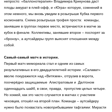
непросто: «баллонотерапия» Владимира Крикунова даст
плоды аккурат в плей-офф, и «Югра» которую, сомнений в
этом немного, мы вновь увидим в розыгрыше Кубка первого
космонавта. Схема розыгрыша трофея проста: команды,
занявшие в группах первое место, встречаются в матче за
кубок в финале. Коллективы, занявшие второе – поспорят за
«бронзу», а аутсайдеры групп выяснят отношения между
собой.
Самый-самый матч в истории.
Первый матч мемориала стал и одним из самых
результативных в его двадцатилетней истории. «Салават»
вволю покуражился над «Витязем», отгрузив в ворота,
поочерёдно защищаемые Алистратовым и Далтоном
одиннадцать шайб, в свои, правда, пропустив целых четыре.
Но хоккей, как это часто случается в матчах с участием
чеховцев, отошёл на второй план. Команде – аутсайдеру
нужно было похвастать новоприбывшими тафгаями: Мирасти