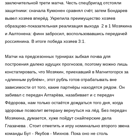
заключительной трети матча. Честь спецбригад отстояли
защитники: сначала Кукконен сравнял счёт, затем Бондарев
вывел хозяев вперёд. Укрепила преимущество хозяев
образцово-показательная реализация выхода 2 в 1 Мозякина
и Аалтонена: финн забросил, воспользовавшись передачей
россиянина. В итоге победа хозяев 3:1.
Матчи на предсезонных турнирах зыбкая почва для
построения далеко идущих прогнозов, поэтому можно лишь
констатировать, что Мозякин, приехавший в Магнитогорск за
«длинным рублём», этот рубль готов отрабатывать вне
зависимости от того, какие партнёры находятся рядом. Он
забивал с передач Алтарёва, назабивает и с передач
Фёдорова, нам только остаётся дождаться того дня, когда
здоровье позволит ветерану вернуться на лёд. Без передач
Мозякина, думается, хуже пойдут снайперские дела
Глазачева . Стоит отметить и игру номинально второго звена
команды Бут - Якубов - Михнов. Пока оно не столь