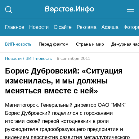
Главное
Новости
О сайте
Реклама
Афиша
Фотор
ВИП-новость
Перед фактом
Страна и мир
Дежурная ча
Новости
/
ВИП-новость
6 сентября 2011
Борис Дубровский: «Ситуация
изменилась, и мы должны
меняться вместе с ней»
Магнитогорск. Генеральный директор ОАО "ММК"
Борис Дубровский поделился с горожанами
итогами своей первой «стодневки» в роли
руководителя градообразующего предприятия и
видением перспектив развития металлургического