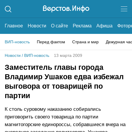
Главное
Новости
О сайте
Реклама
Афиша
Фотор
ВИП-новость
Перед фактом
Страна и мир
Дежурная ча
Новости
/
ВИП-новость
13 марта 2009
Заместитель главы города
Владимир Ушаков едва избежал
выговора от товарищей по
партии
К столь суровому наказанию собирались
приговорить своего товарища по партии
магнитогорские единороссы, собравшиеся вчера на