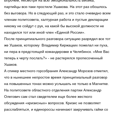
Впрочем, несмотря на всю эмоциональность Бибика,
партийцы все-таки простили Ушакова. На этот раз обошлось
без выговора. Но в следующий раз, и это стало очевидно всем
членам политсовета, халтурная работа и пустые декларации
никому не сойдут с рук, на какой бы высокой должности не
находился тот или иной член «Единой России».
После принципиального разговора ситуацию разрядил все тот
же Ушаков, которому Владимир Киржацких пожелал ни пуха,
ни пера в предстоящей командировке в Челябинск. «Мне Вас
теперь к черту послать?» - не растерялся пропесоченный
Ушаков.
А спикер местного горсобрания Александр Морозов отметил,
что в нынешнее непростое время принципиальный разговор
на повышенных тонах можно услышать не только в Магнитке.
На политсовете областного отделения партии Александр
Олегович сам стал свидетелем еще более жесткого
обсуждения «кризисных» вопросов. Кризис не позволяет
расслабляться, и единороссы начинают закручивать гайки со