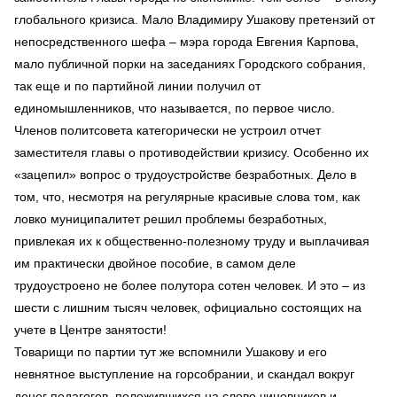
глобального кризиса. Мало Владимиру Ушакову претензий от
непосредственного шефа – мэра города Евгения Карпова,
мало публичной порки на заседаниях Городского собрания,
так еще и по партийной линии получил от
единомышленников, что называется, по первое число.
Членов политсовета категорически не устроил отчет
заместителя главы о противодействии кризису. Особенно их
«зацепил» вопрос о трудоустройстве безработных. Дело в
том, что, несмотря на регулярные красивые слова том, как
ловко муниципалитет решил проблемы безработных,
привлекая их к общественно-полезному труду и выплачивая
им практически двойное пособие, в самом деле
трудоустроено не более полутора сотен человек. И это – из
шести с лишним тысяч человек, официально состоящих на
учете в Центре занятости!
Товарищи по партии тут же вспомнили Ушакову и его
невнятное выступление на горсобрании, и скандал вокруг
денег педагогов, положившихся на слово чиновников и