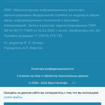
СМИ «Магнитогорское информационное агентство»
зарегистрировано Федеральной службой по надзору в сфере
связи, информационных технологий и массовых
коммуникаций. Запись в реестре зарегистрированных СМИ:
ЭЛ № ФС77-77805 от 31.01.2020 г. почта: info@verstov.info 18+
Телефон редакции +7 (3519) 279-733
Гл. редактор В. О. Болкун
Учредитель А.П. Верстов
Политика конфиденциальности
Согласие на сбор и обработку персональных данных
© 2008—
2026
Верстов.Инфо
18+
Сделано в
KLBR
Находясь на данном сайте вы соглашаетесь с тем, что мы используем
cookie-файлы