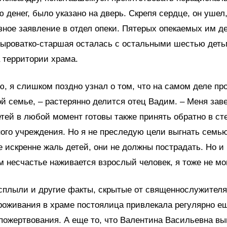
 денег, было указано на дверь. Скрепя сердце, он ушел,
зное заявление в отдел опеки. Пятерых опекаемых им д
Сыроватко-старшая осталась с остальными шестью дет
 территории храма.
ю, я слишком поздно узнал о том, что на самом деле пр
й семье, – растерянно делится отец Вадим. – Меня зав
тей в любой момент готовы также принять обратно в ст
ого учреждения. Но я не преследую цели выгнать семью
е искренне жаль детей, они не должны пострадать. Но и
ом несчастье наживается взрослый человек, я тоже не м
сплыли и другие факты, скрытые от священнослужителя
проживания в храме постоялица привлекала регулярно е
пожертвования. А еще то, что Валентина Васильевна в