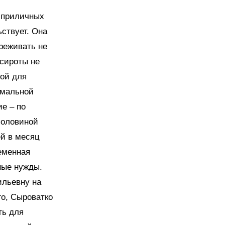
м приличных
ьствует. Она
реживать не
 сироты не
ной для
рмальной
е – по
половиной
ей в месяц
ременная
ные нужды.
ильевну на
го, Сыроватко
ть для