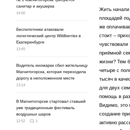
санитар и акушерка
Жить начали 
14:00
площадей под
же оплачивае
Беспилотники атаковали
стоит – прих
логистический центр Wildberries в
Екатеринбурге
чувствовали 
13:45
приёмной се
жизни? Тем б
Водитель иномарки сбил жительницу
четыре с пол
Магнитогорска, которая переходила
дорогу в неположенном месте
тысяч в каче
13:14
для двух сем
помощь в раз
В Магнитогорске стартовал ставший
Видимо, это 
уже традиционным фестиваль
создание при
воздушных шаров
12:52
1
активно расс