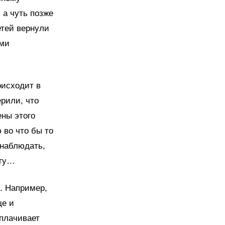
 а чуть позже
етей вернули
ьми
оисходит в
ерили, что
ены этого
 во что бы то
 наблюдать,
огу…
. Например,
ще и
ыплачивает