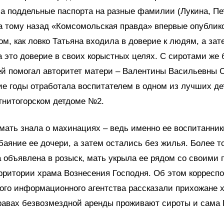
а поддельные паспорта на разные фамилии (Лукина, Пе
ода тому назад «Комсомольская правда» впервые опублик
ом, как ловко Татьяна входила в доверие к людям, а зат
 это доверие в своих корыстных целях. С сиротами же 
й помогал авторитет матери – Валентины Васильевны 
ие годы отработала воспитателем в одном из лучших де
гнитогорском детдоме №2.
мать знала о махинациях – ведь именно ее воспитанни
баяние ее дочери, а затем остались без жилья. Более то
 объявлена в розыск, мать укрыла ее рядом со своими
рритории храма Вознесения Господня. Об этом корресп
ого информационного агентства рассказали прихожане х
равах безвозмездной аренды проживают сироты и сама