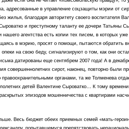
 даже если она не читает «Комсомольскую правду», то 
а, адресованные в управление соцзащиты мэрии от сир
ез жилья, благодаря авторитету своего воспитателя Ва
ыроватко и преступному таланту ее дочери Татьяны Сы
 нашего агентства есть копии тех писем, в которых уже
щаясь в мэрию, просят о помощи, пытаются обратить 
 опеки на свою беду, сигнализируют о том, как они оста
исьма датированы еще сентябрем 2007 года! А в декабре
ния совершеннолетних сирот, наконец, повторно были п
 правоохранительными органами, та же Толменева отда
лолетних детей Валентине Сыроватко… К тому времени
раскрытых эпизодов мошенничества с квартирами насч
льше. Весь бюджет обеих приемных семей «мать-героин
Александру, попытавшемуся препятствовать нерационал