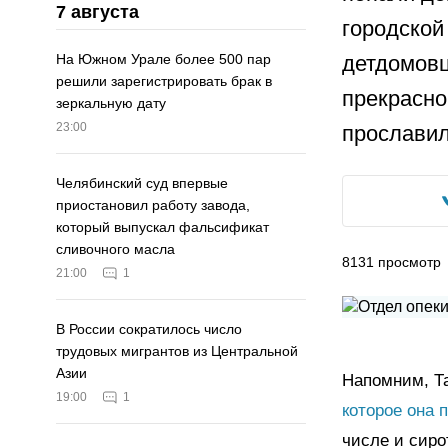
7 августа
городской
детдомовц
На Южном Урале более 500 пар
решили зарегистрировать брак в
прекрасно
зеркальную дату
23:00
прославил
Челябинский суд впервые
приостановил работу завода,
который выпускал фальсификат
сливочного масла
8131
просмотр
21:00
1
В России сократилось число
трудовых мигрантов из Центральной
Азии
Напомним, Т
19:00
1
которое она 
числе и сиро