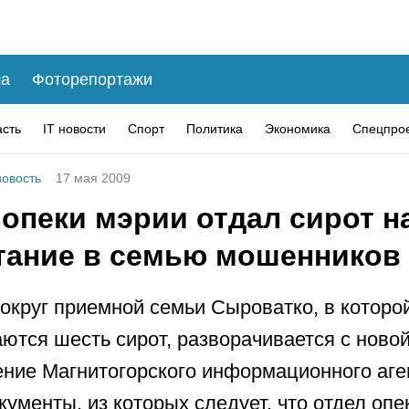
а
Фоторепортажи
асть
IT новости
Спорт
Политика
Экономика
Спецпро
овость
17 мая 2009
опеки мэрии отдал сирот н
тание в семью мошенников
округ приемной семьи Сыроватко, в которо
ются шесть сирот, разворачивается с новой
ние Магнитогорского информационного аге
кументы, из которых следует, что отдел опе