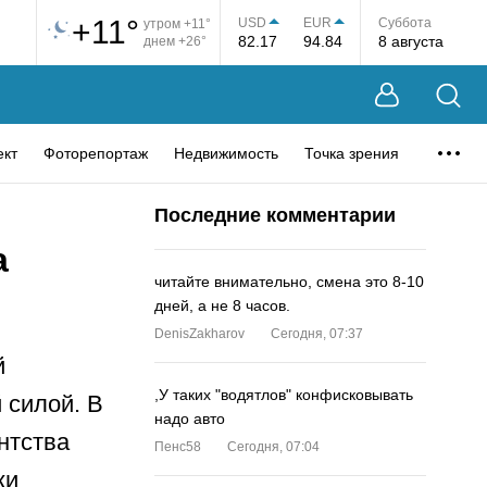
+11°
USD
EUR
Суббота
утром +11°
82.17
94.84
8 августа
днем +26°
ект
Фоторепортаж
Недвижимость
Точка зрения
Последние комментарии
а
читайте внимательно, смена это 8-10
дней, а не 8 часов.
DenisZakharov
Сегодня, 07:37
й
,У таких "водятлов" конфисковывать
 силой. В
надо авто
нтства
Пенс58
Сегодня, 07:04
ки