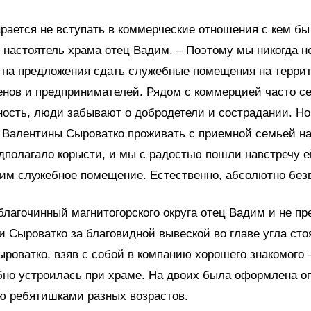
арается не вступать в коммерческие отношения с кем бы 
 настоятель храма отец Вадим. – Поэтому мы никогда н
 на предложения сдать служебные помещения на террит
нов и предпринимателей. Рядом с коммерцией часто с
ность, люди забывают о добродетели и сострадании. Но
 Валентины Сыроватко проживать с приемной семьей на
дполагало корысти, и мы с радостью пошли навстречу е
 им служебное помещение. Естественно, абсолютно без
благочинный магнитогорского округа отец Вадим и не пр
и Сыроватко за благовидной вывеской во главе угла стоя
ыроватко, взяв с собой в компанию хорошего знакомого 
бно устроилась при храме. На двоих была оформлена о
ю ребятишками разных возрастов.