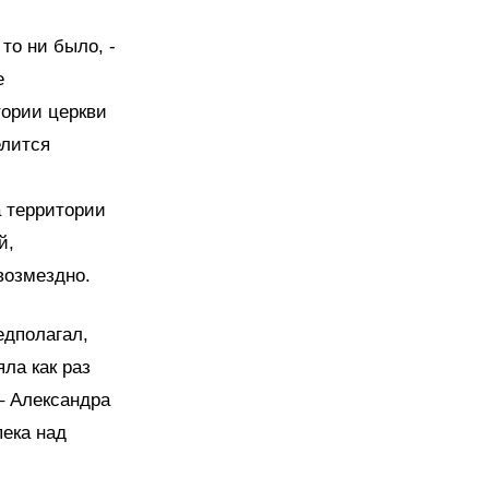
то ни было, -
е
ории церкви
елится
 территории
й,
возмездно.
едполагал,
ла как раз
– Александра
пека над