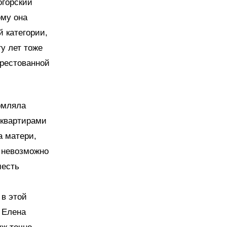
огорский
ому она
й категории,
гу лет тоже
арестованной
рмляла
 квартирами
а матери,
о невозможно
шесть
 в этой
 Елена