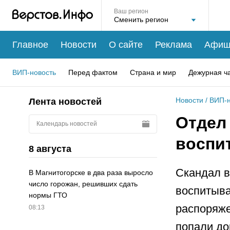
Ваш регион
Главное
Новости
О сайте
Реклама
Афиш
ВИП-новость
Перед фактом
Страна и мир
Дежурная ч
Новости
/
ВИП-н
Лента новостей
Отдел 
Календарь новостей
воспи
8 августа
Скандал в
В Магнитогорске в два раза выросло
число горожан, решивших сдать
воспитыва
нормы ГТО
распоряже
08:13
попали до