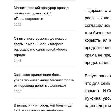
Магнитогорский прокурор провёл
- Церковь ст
приём сотрудников АО
рассказывает
«Горэлектросеть»
15:19
соглашались
для бизнесме
От ямочного ремонта до покоса
корысть, алч
травы: в мэрии Магнитогорска
предложение
рассказали о санитарной уборке
храма не пре
города
14:48
предоставив
Зависшее приложение банка
Безусловно, 
уберегло жительницу Магнитогорска
что для семь
от перевода денег мошенникам
корысть. И С
14:16
Куксина, удо
одиннадцать
В поликлинику городской больницы
№ 1 Магнитогорска требуются