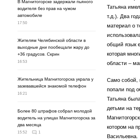
В Магнитогорске задержали пьяного
Татьяна имел
водителя без прав на чужом
автомобиле
т.д.). Два г
17:50
материал о т
использовала
Жителям Челябинской области в
общий язык е
выходные дни пообещали жару до
которая мног
+36 градусов. Скрин
16:53
области – ма
Жительница Магнитогорска украла у
Само собой, 
зазевавшейся знакомой телефон
попали под о
16:21
Татьяна была
детьми на те
Более 80 штрафов собрал молодой
Магнитогорск
водитель на улицах Магнитогорска за
два месяца
котором на п
15:52
1
Васильевна.