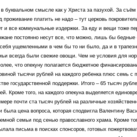
в буквальном смысле как у Христа за пазухой. За съё
 проживание платить не надо – тут церковь покровител
т и все коммунальные издержки. За еду и вещи тоже пе
ожане постоянно несут все, что можно, лишь бы бедные
себя ущемленными в чем бы то ни было, да и в трапез
мьи всегда были свежие овощи. Чем не условия для но
олее, что опекуну полагается бюджетное финансировани
овиной тысячи рублей на каждого ребенка плюс семь с 
стве государственной поддержки. Итого – 65 тысяч рубл
ей. Кроме того, на каждого опекуна выделяется единов
мере почти ста тысяч рублей на различные хозяйствен
и была цена вопроса, которая сподвигла Валентину Вас
емной семьи под сенью православного храма. Кроме то
ылала письма в поисках спонсоров, готовых пожертвова