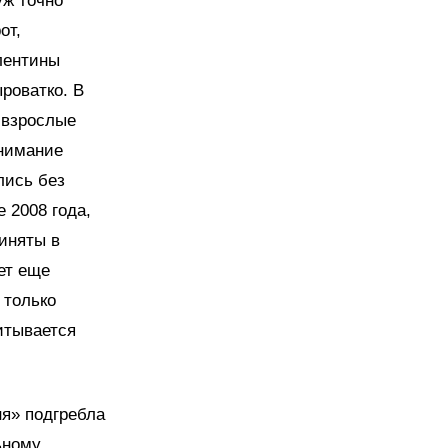
уж точно
от,
лентины
роватко. В
 взрослые
внимание
лись без
 2008 года,
риняты в
ет еще
 только
итывается
я» подгребла
ьному