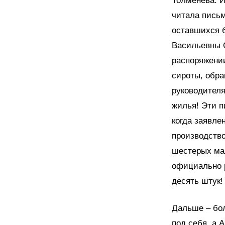
Толменева. И
читала письм
оставшихся б
Васильевны С
распоряжении
сироты, обра
руководителя
жилья! Эти п
когда заявле
производство
шестерых ма
официально 
десять штук!
Дальше – бо
под себя, а 