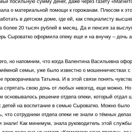
мьи посильную сумму денег, даже через газету «Магнит
ала о материальной помощи к горожанам. Плюсом к эт
аботать в детском доме, где ей, как специалисту высше
а более 20 тысяч рублей в месяц. Да и пенсия за выслу
перь Сыроватко оформила опеку еще и на внучку – дочь 
его, но напомним, что когда Валентина Васильевна офо
риёмной семьи, уже было известно о мошенничествах с
ые проворачивала Татьяна. И в этой связи понять чувств
ва спрятать свою дочь от любых невзгод, еще можно. Н
ем основывалось решение отдела опеки, который отдал 
 детей на воспитание в семью Сыроватко. Можно было
, что сотрудники отдела опеки не знали о тёмных делах
и знали! Как минимум, знала руководитель этой службы