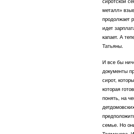
сиротской се
металл» взыв
продолжает р
идет зарплат
капает. А те
Татьяны.
И все бы нич
документы п
сирот, котор
которая гото
понять, на ч
детдомовских
предположить
семье. Но он