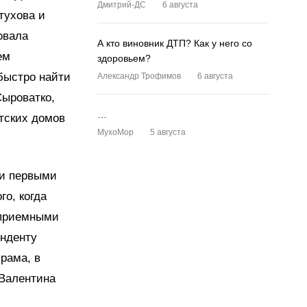
Дмитрий-ДС
6 августа
тухова и
овала
А кто виновник ДТП? Как у него со
ем
здоровьем?
быстро найти
Александр Трофимов
6 августа
Сыроватко,
…
тских домов
MyxoMop
5 августа
ки первыми
го, когда
 приемными
онденту
рама, в
 Валентина