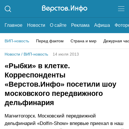
Главное
Новости
О сайте
Реклама
Афиша
Фотор
ВИП-новость
Перед фактом
Страна и мир
Дежурная ча
Новости
/
ВИП-новость
14 июля 2013
«Рыбки» в клетке.
Корреспонденты
«Верстов.Инфо» посетили шоу
московского передвижного
дельфинария
Магнитогорск. Московский передвижной
дельфинарий «Dolfin-Show» впервые приехал в наш