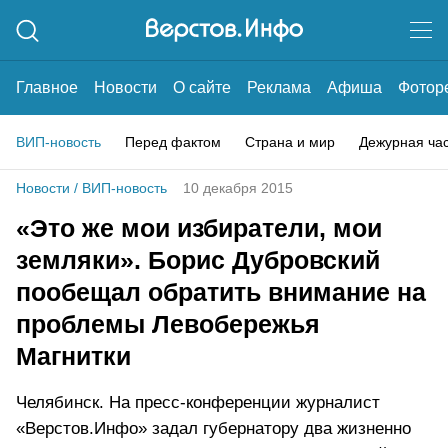
Главное
Новости
О сайте
Реклама
Афиша
Фотор
ВИП-новость
Перед фактом
Страна и мир
Дежурная ча
Новости
/
ВИП-новость
10 декабря 2015
«Это же мои избиратели, мои
земляки». Борис Дубровский
пообещал обратить внимание на
проблемы Левобережья
Магнитки
Челябинск. На пресс-конференции журналист
«Верстов.Инфо» задал губернатору два жизненно