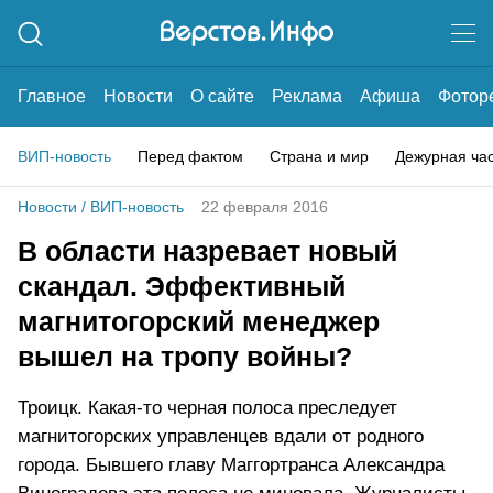
Главное
Новости
О сайте
Реклама
Афиша
Фотор
ВИП-новость
Перед фактом
Страна и мир
Дежурная ча
Новости
/
ВИП-новость
22 февраля 2016
В области назревает новый
скандал. Эффективный
магнитогорский менеджер
вышел на тропу войны?
Троицк. Какая-то черная полоса преследует
магнитогорских управленцев вдали от родного
города. Бывшего главу Маггортранса Александра