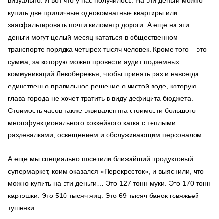
визуально. И вот что у нас получилось. На эти деньги можно
купить две приличные однокомнатные квартиры или
заасфальтировать почти километр дороги. А еще на эти
деньги могут целый месяц кататься в общественном
транспорте порядка четырех тысяч человек. Кроме того – это
сумма, за которую можно провести аудит подземных
коммуникаций Левобережья, чтобы принять раз и навсегда
единственно правильное решение о чистой воде, которую
глава города не хочет тратить в виду дефицита бюджета.
Стоимость часов также эквивалентна стоимости большого
многофункционального хоккейного катка с теплыми
раздевалками, освещением и обслуживающим персоналом…
А еще мы специально посетили ближайший продуктовый
супермаркет, коим оказался «Перекресток», и выяснили, что
можно купить на эти деньги… Это 127 тонн муки. Это 170 тонн
картошки. Это 510 тысяч яиц. Это 69 тысяч банок говяжьей
тушенки…