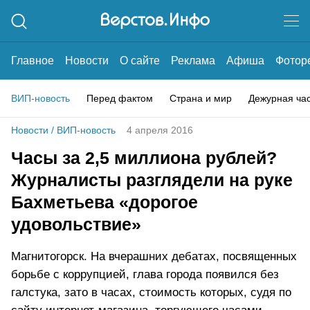
Главное
Новости
О сайте
Реклама
Афиша
Фотор
ВИП-новость
Перед фактом
Страна и мир
Дежурная ча
Новости
/
ВИП-новость
4 апреля 2016
Часы за 2,5 миллиона рублей?
Журналисты разглядели на руке
Бахметьева «дорогое
удовольствие»
Магнитогорск. На вчерашних дебатах, посвященных
борьбе с коррупцией, глава города появился без
галстука, зато в часах, стоимость которых, судя по