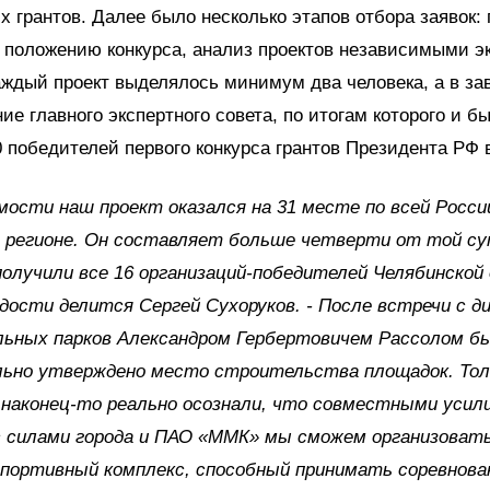
х грантов. Далее было несколько этапов отбора заявок: 
 положению конкурса, анализ проектов независимыми э
аждый проект выделялось минимум два человека, а в з
ие главного экспертного совета, по итогам которого и б
0 победителей первого конкурса грантов Президента РФ в
мости наш проект оказался на 31 месте по всей Росс
в регионе. Он составляет больше четверти от той с
олучили все 16 организаций-победителей Челябинской 
рдости делится Сергей Сухоруков. - После встречи с 
льных парков Александром Гербертовичем Рассолом б
льно утверждено место строительства площадок. Тол
наконец-то реально осознали, что совместными усил
с силами города и ПАО «ММК» мы сможем организоват
портивный комплекс, способный принимать соревнова