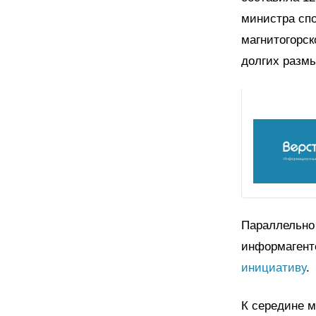
министра спо
магнитогорск
долгих разм
Параллельно 
информагентс
инициативу
.
К середине м