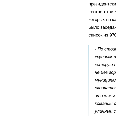
президентски
соответствие
которых на к
было заседан
список из 97
- По стои
крупным 
которую п
не без го
муниципа
окончате
этого мы 
команды 
уличный с