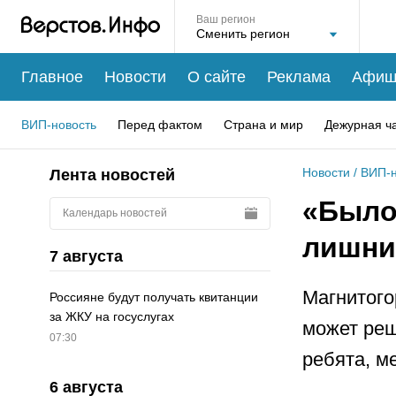
Ваш регион
Главное
Новости
О сайте
Реклама
Афиш
ВИП-новость
Перед фактом
Страна и мир
Дежурная ч
Новости
/
ВИП-н
Лента новостей
«Было
Календарь новостей
лишни
7 августа
Магнитого
Россияне будут получать квитанции
за ЖКУ на госуслугах
может реш
07:30
ребята, м
6 августа