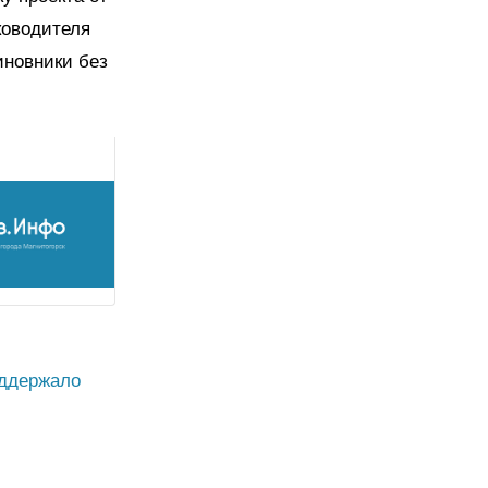
ководителя
иновники без
ддержало