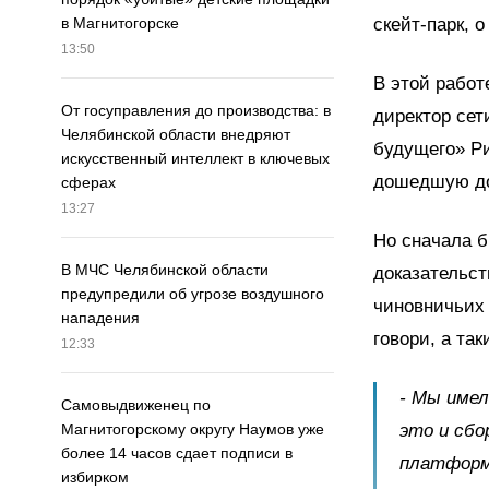
скейт-парк, 
в Магнитогорске
13:50
В этой работ
От госуправления до производства: в
директор сет
Челябинской области внедряют
будущего» Р
искусственный интеллект в ключевых
дошедшую до
сферах
13:27
Но сначала б
В МЧС Челябинской области
доказательст
предупредили об угрозе воздушного
чиновничьих 
нападения
говори, а та
12:33
- Мы имел
Самовыдвиженец по
это и сбо
Магнитогорскому округу Наумов уже
более 14 часов сдает подписи в
платформа
избирком