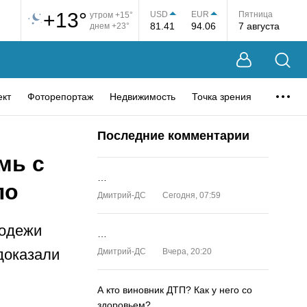
+13°
USD
EUR
Пятница
утром +15°
81.41
94.06
7 августа
днем +23°
ект
Фоторепортаж
Недвижимость
Точка зрения
Последние комментарии
мь с
…
ло
Дмитрий-ДС
Сегодня, 07:59
лодежи
…
доказали
Дмитрий-ДС
Вчера, 20:20
А кто виновник ДТП? Как у него со
здоровьем?