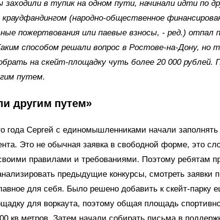
 заходили в тупик на одном пути, начинали идти по др
 краудфандингом (народно-общественное финансирова
ные пожертвования или паевые взносы, - ред.) отпал 
Таким способом решали вопрос в Ростове-на-Дону, но
обрать на скейт-площадку чуть более 20 000 рублей.
угим путем.
и другим путем»
го года Сергей с единомышленниками начали заполнять 
ента. Это не обычная заявка в свободной форме, это с
 своими правилами и требованиями. Поэтому ребятам 
анализировать предыдущие конкурсы, смотреть заявки 
лавное для себя. Было решено добавить к скейт-парку е
щадку для воркаута, поэтому общая площадь спортивно
00 кв метров. Затем начали собирать письма в поддержк