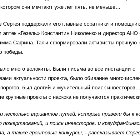
о котором они мечтают уже лет пять, не меньше…
е Сергея поддержали его главные соратники и помощни
и аптек «Гезель» Константин Николенко и директор АНО
имма Сафина. Так и сформировали активисты прочную 
 победы.
ыло много волокиты. Были письма во все инстанции с
вами актуальности проекта, было обивание многочисле
порогов, был долгий и мучительный поиск инвесторов…
кие крупные проекты с наскока не получаются практически
и несколько вариантов путей, которые привели бы к ко
р пожертвований, и поиск инвесторов, и краудфандинго
, а также грантовые конкурсы, - рассказывает Сергей