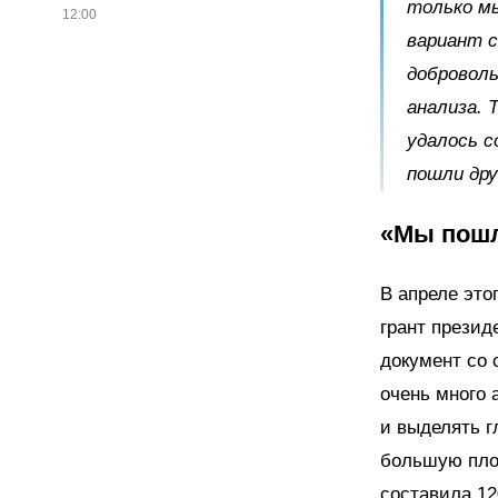
только мы
12:00
вариант с
доброволь
анализа. 
удалось с
пошли др
«Мы пошл
В апреле это
грант презид
документ со
очень много 
и выделять г
большую пло
составила 12