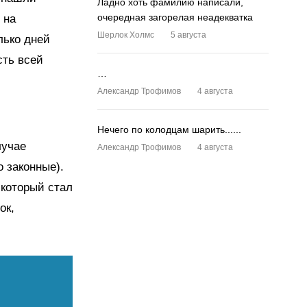
Ладно хоть фамилию написали,
очередная загорелая неадекватка
 на
Шерлок Холмс
5 августа
лько дней
сть всей
…
Александр Трофимов
4 августа
Нечего по колодцам шарить......
лучае
Александр Трофимов
4 августа
 законные).
 который стал
ок,