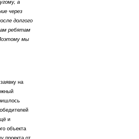
угому, а
ние через
после долгого
 там ребятам
 Поэтому мы
заявку на
ложный
пришлось
победителей
щё и
го объекта
у проекта от