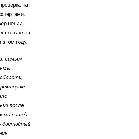
проверка на
кспертами,
авершении
ыл составлен
 этом году.
ии, самым
уммы,
области, -
директором
ыло
ько после
иями нашей
ь достойный
ния