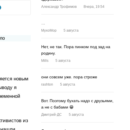
Александр Трофимов
Вчера, 19:54
…
MyxoMop
5 августа
Нет, не так. Пора пинком под зад на
родину.
Mills
5 августа
они совсем уже. пора строже
няется новым
rashton
5 августа
ыводу я
временной
Вот. Поэтому бухать надо с друзьями,
а не с бабами 😁
Дмитрий-ДС
5 августа
ктивистов из
и нашли