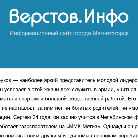
руков — наиболее яркий представитель молодой лидерс
 успевает в этой жизни все: служить в армии, учиться,
маться спортом и большой общественной работой. Его 
 не наставлял, за ним нет ни богатых родителей, ни «м
ции. Сергею 24 года, он заочно учится в Челябинском 
аботает газоспасателем на «ММК-Метиз». Однажды он р
ло помочь своим друзьям и единомышленникам «пробит