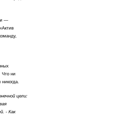
ки —
 «Актив
команду,
нных
 Что ни
 никогда.
нечной цели:
вая
. - Как