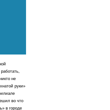
кой
 работать,
никто не
охнатой руки»
филиале
ешил во что
ь» в городе