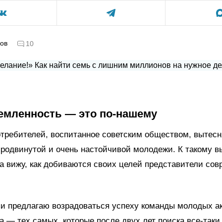
ов
10
емленность — это по-нашему
требителей, воспитанное советским обществом, вытес
родвинутой и очень настойчивой молодежи. К такому в
да вижу, как добиваются своих целей представители со
зи предлагаю возрадоваться успеху команды молодых а
а — тех самых, которые после двух лет поиска все-так