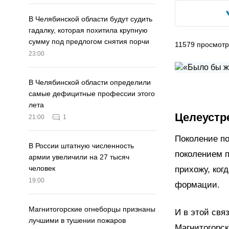
В Челябинской области будут судить
гадалку, которая похитила крупную
сумму под предлогом снятия порчи
11579
просмотр
23:00
В Челябинской области определили
самые дефицитные профессии этого
лета
Целеустр
21:00
1
Поколение по
В России штатную численность
поколением п
армии увеличили на 27 тысяч
человек
прихожу, ког
19:00
формации.
Магнитогорские огнеборцы признаны
И в этой свя
лучшими в тушении пожаров
Магнитогорск