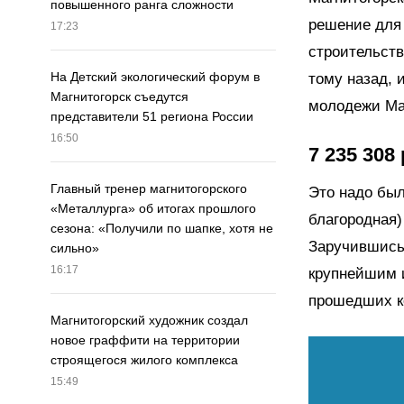
повышенного ранга сложности
решение для 
17:23
строительств
На Детский экологический форум в
тому назад, 
Магнитогорск съедутся
молодежи Маг
представители 51 региона России
16:50
7 235 308
Главный тренер магнитогорского
Это надо был
«Металлурга» об итогах прошлого
благородная)
сезона: «Получили по шапке, хотя не
Заручившись 
сильно»
16:17
крупнейшим и
прошедших к
Магнитогорский художник создал
новое граффити на территории
строящегося жилого комплекса
15:49