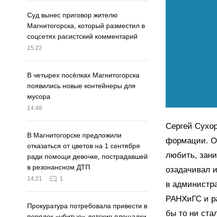
Суд вынес приговор жителю
Магнитогорска, который разместил в
соцсетях расистский комментарий
15:22
В четырех посёлках Магнитогорска
появились новые контейнеры для
мусора
14:48
Сергей Сухо
В Магнитогорске предложили
формации. Он
отказаться от цветов на 1 сентября
любить, зани
ради помощи девочке, пострадавшей
в резонансном ДТП
озадачивал и
14:21
1
в администра
РАНХиГС и р
Прокуратура потребовала привести в
бы то ни ста
порядок «убитые» детские площадки