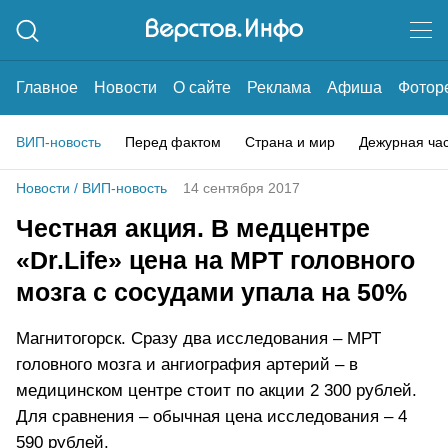
Главное
Новости
О сайте
Реклама
Афиша
Фотор
ВИП-новость
Перед фактом
Страна и мир
Дежурная ча
Новости
/
ВИП-новость
14 сентября 2017
Честная акция. В медцентре
«Dr.Life» цена на МРТ головного
мозга с сосудами упала на 50%
Магнитогорск. Сразу два исследования – МРТ
головного мозга и ангиография артерий – в
медицинском центре стоит по акции 2 300 рублей.
Для сравнения – обычная цена исследования – 4
590 рублей.