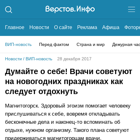
Главное
Новости
О сайте
Реклама
Афиша
Фотор
ВИП-новость
Перед фактом
Страна и мир
Дежурная ча
Новости
/
ВИП-новость
28 декабря 2017
Думайте о себе! Врачи советуют
на новогодних праздниках как
следует отдохнуть
Магнитогорск. Здоровый эгоизм помогает человеку
прислушиваться к себе, вовремя откладывать
бесконечные дела и наконец-то вспоминать об
отдыхе, нужном организму. Такого плана советуют
придерживаться магнитогорцам врачи.