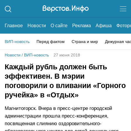
Главное
Новости
О сайте
Реклама
Афиша
Фотор
ВИП-новость
Перед фактом
Страна и мир
Дежурная ча
Новости
/
ВИП-новость
27 июня 2018
Каждый рубль должен быть
эффективен. В мэрии
поговорили о вливании «Горного
ручейка» в «Отдых»
Магнитогорск. Вчера в пресс-центре городской
администрации прошла пресс-конференция,
посвященная слиянию оздоровительного-