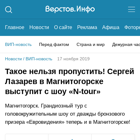
Главное
Новости
О сайте
Реклама
Афиша
Фотор
ВИП-новость
Перед фактом
Страна и мир
Дежурная ча
Новости
/
ВИП-новость
17 ноября 2019
Такое нельзя пропустить! Сергей
Лазарев в Магнитогорске
выступит с шоу «N-tour»
Магнитогорск. Грандиозный тур с
головокружительным шоу от дважды бронзового
призера «Евровидения» теперь и в Магнитогорске!