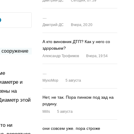
Дмитрий-ДС
Сегодня, 07:59
…
Дмитрий-ДС
Вчера, 20:20
А кто виновник ДТП? Как у него со
здоровьем?
Александр Трофимов
Вчера, 19:54
ме
…
MyxoMop
5 августа
иаметре и
жены на
Нет, не так. Пора пинком под зад на
Диаметр этой
родину.
Mills
5 августа
что ни
они совсем уже. пора строже