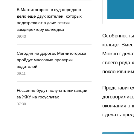
В Магнитогорске в суд передано
дело ещё двух жителей, которых
подозревают в даче взятки
замдиректору колледжа
Особенностью
09:43
кольце. Вмес
Можно сделат
Сегодня на дорогах Магнитогорска
пройдут массовые проверки
своего рода 
водителей
поклонявшим
09:11
Представител
Россияне будут получать квитанции
договорилис
за ЖКУ на госуслугах
07:30
окончания эп
сделать пред