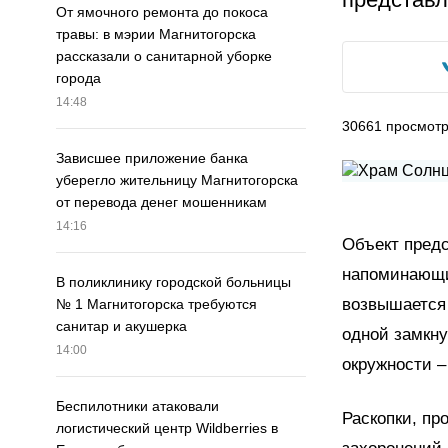
От ямочного ремонта до покоса
травы: в мэрии Магнитогорска
рассказали о санитарной уборке
города
14:48
30661
просмот
Зависшее приложение банка
уберегло жительницу Магнитогорска
от перевода денег мошенникам
14:16
Объект предс
напоминающих
В поликлинику городской больницы
возвышается 
№ 1 Магнитогорска требуются
санитар и акушерка
одной замкну
14:00
окружности –
Беспилотники атаковали
Раскопки, пр
логистический центр Wildberries в