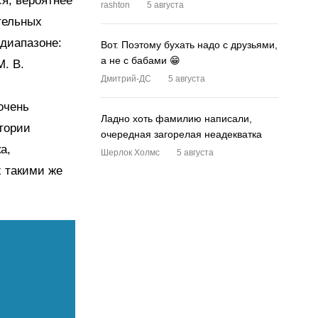
я, вероятнее
rashton
5 августа
тельных
диапазоне:
Вот. Поэтому бухать надо с друзьями,
а не с бабами 😁
М. В.
Дмитрий-ДС
5 августа
очень
Ладно хоть фамилию написали,
тории
очередная загорелая неадекватка
а,
Шерлок Холмс
5 августа
х такими же