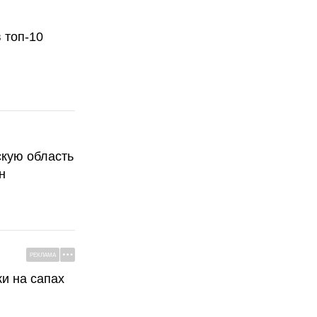
 топ-10
скую область
н
РЕКЛАМА
ки на сапах