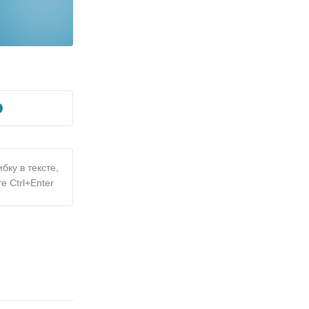
бку в тексте,
е Ctrl+Enter