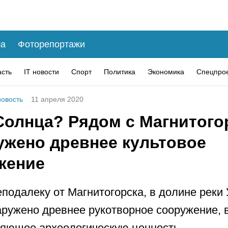
а
Фоторепортажи
асть
IT новости
Спорт
Политика
Экономика
Спецпро
овость
11 апреля 2020
Солнца? Рядом с Магнитого
ужено древнее культовое
жение
еподалеку от Магнитогорска, в долине реки 
ружено древнее рукотворное сооружение, 
яющее археологическую ценность.