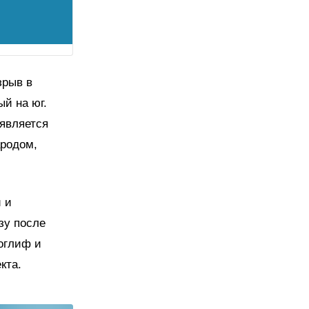
зрыв в
ый на юг.
является
ародом,
 и
зу после
оглиф и
кта.