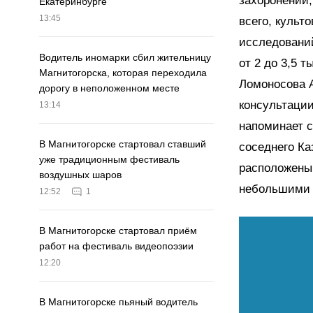
захоронений,
Екатеринбурге
13:45
всего, культ
исследований
Водитель иномарки сбил жительницу
от 2 до 3,5 
Магнитогорска, которая переходила
Ломоносова А
дорогу в неположенном месте
консультации
13:14
напоминает с
В Магнитогорске стартовал ставший
соседнего Ка
уже традиционным фестиваль
расположены 
воздушных шаров
небольшими 
12:52
1
В Магнитогорске стартовал приём
работ на фестиваль видеопоэзии
12:20
В Магнитогорске пьяный водитель