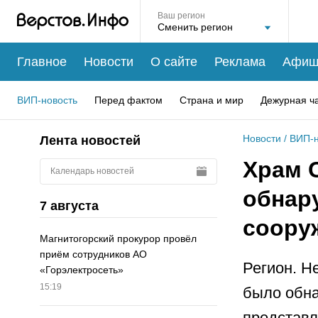
Ваш регион
Главное
Новости
О сайте
Реклама
Афиш
ВИП-новость
Перед фактом
Страна и мир
Дежурная ч
Новости
/
ВИП-н
Лента новостей
Храм 
Календарь новостей
обнар
7 августа
соору
Магнитогорский прокурор провёл
приём сотрудников АО
Регион. Н
«Горэлектросеть»
15:19
было обна
представл