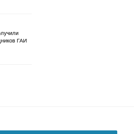
олучили
дников ГАИ