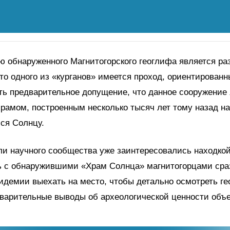
 обнаруженного Магнитогорского геоглифа является ра
то одного из «курганов» имеется проход, ориентированн
ь предварительное допущение, что данное сооружение 
храмом, построенным несколько тысяч лет тому назад н
ся Солнцу.
и научного сообщества уже заинтересовались находкой
ь с обнаружившими «Храм Солнца» магнитогорцами сра
идемии выехать на место, чтобы детально осмотреть ге
варительные выводы об археологической ценности объе