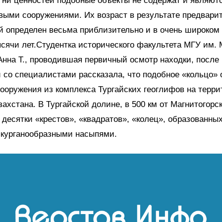
 ни ценностей подобные объекты не содержат и являютс
овыми сооружениями. Их возраст в результате предвари
 определен весьма приблизительно и в очень широком 
тысячи лет.Студентка исторического факультета МГУ им. 
нна Т., проводившая первичный осмотр находки, после
 со специалистами рассказала, что подобное «кольцо» 
ооружения из комплекса Тургайских геоглифов на терри
захстана. В Тургайской долине, в 500 км от Магнитогорск
десятки «крестов», «квадратов», «колец», образованны
курганообразными насыпями.