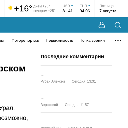
+16°
USD
EUR
Пятница
днем +25°
81.41
94.06
7 августа
вечером +25°
ект
Фоторепортаж
Недвижимость
Точка зрения
Последние комментарии
рском
…
Рубан Алексей
Сегодня, 13:31
…
Верстовой
Сегодня, 11:57
Урал,
возможно,
…