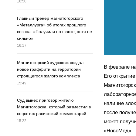
16:50
Главный тренер магнитогорского
«Металлурга» об итогах прошлого
сезона: «Получили по шапке, хотя не
сильно»
16:17
Магнитогорский художник создал
В феврале н
новое граффити на территории
Его открыти
строящегося жилого комплекса
15:49
Магнитогорск
лабораторное
Суд вынес приговор жителю
наличие зло
Магнитогорска, который разместил в
после получе
соцсетях расистский комментарий
может получи
15:22
«НовоМед».