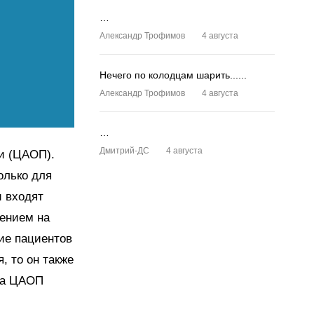
…
Александр Трофимов
4 августа
Нечего по колодцам шарить......
Александр Трофимов
4 августа
…
Дмитрий-ДС
4 августа
и (ЦАОП).
олько для
и входят
рением на
ие пациентов
, то он также
ара ЦАОП