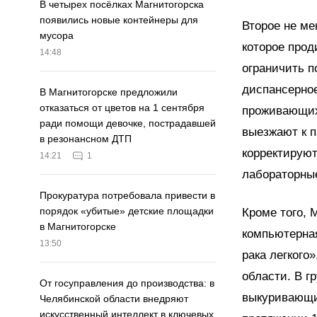
В четырех посёлках Магнитогорска
появились новые контейнеры для
Второе не ме
мусора
которое про
14:48
ограничить п
диспансерное
В Магнитогорске предложили
отказаться от цветов на 1 сентября
проживающих
ради помощи девочке, пострадавшей
выезжают к п
в резонансном ДТП
корректируют
14:21
1
лабораторны
Прокуратура потребовала привести в
порядок «убитые» детские площадки
Кроме того, 
в Магнитогорске
компьютерная
13:50
рака легкого
области. В г
От госуправления до производства: в
выкуривающие
Челябинской области внедряют
искусственный интеллект в ключевых