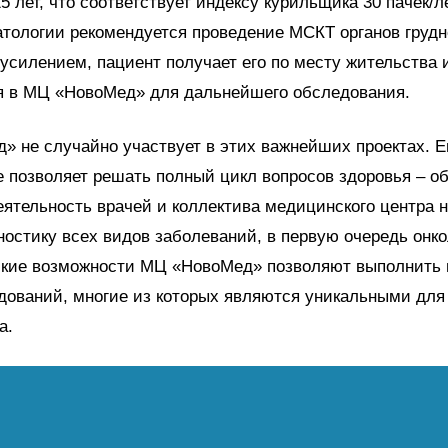
5 лет, что соответствует индексу курильщика 30 пачек/л
тологии рекомендуется проведение МСКТ органов грудн
усилением, пациент получает его по месту жительства 
я в МЦ «НовоМед» для дальнейшего обследования.
 не случайно участвует в этих важнейших проектах. Е
 позволяет решать полный цикл вопросов здоровья – о
еятельность врачей и коллектива медицинского центра 
остику всех видов заболеваний, в первую очередь онко
ские возможности МЦ «НовоМед» позволяют выполнит
дований, многие из которых являются уникальными для
а.