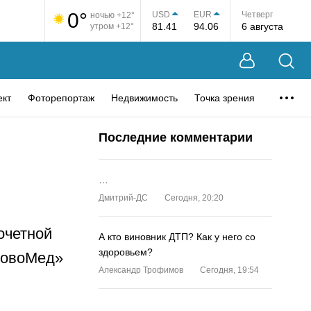
0°
USD
EUR
Четверг
ночью +12°
81.41
94.06
6 августа
утром +12°
ект
Фоторепортаж
Недвижимость
Точка зрения
Последние комментарии
…
Дмитрий-ДС
Сегодня, 20:20
очетной
А кто виновник ДТП? Как у него со
здоровьем?
НовоМед»
Александр Трофимов
Сегодня, 19:54
…