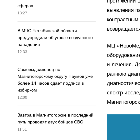
протяжении 1
сферах
выявления па
13:27
контрастным 
возвращаетс
В МЧС Челябинской области
предупредили об угрозе воздушного
нападения
МЦ «НовоМед»
12:33
оборудование
и лечения. Д
Самовыдвиженец по
раннюю диагн
Магнитогорскому округу Наумов уже
диагностиче
более 14 часов сдает подписи в
избирком
спектр иссле
12:00
Магнитогорск
Завтра в Магнитогорске в последний
путь проводят двух бойцов СВО
11:51