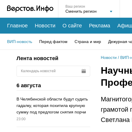
Ваш регион
Главное
Новости
О сайте
Реклама
Афиш
ВИП-новость
Перед фактом
Страна и мир
Дежурная ч
Новости
/
ВИП-н
Лента новостей
Научны
Календарь новостей
Профе
6 августа
Магнитого
В Челябинской области будут судить
гадалку, которая похитила крупную
грамотой 
сумму под предлогом снятия порчи
Светлана 
23:00