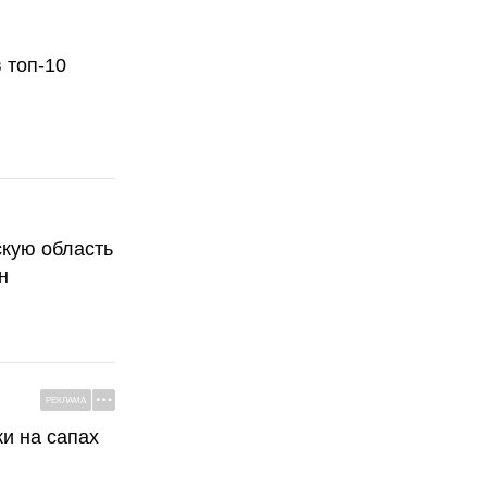
 топ-10
скую область
н
РЕКЛАМА
ки на сапах