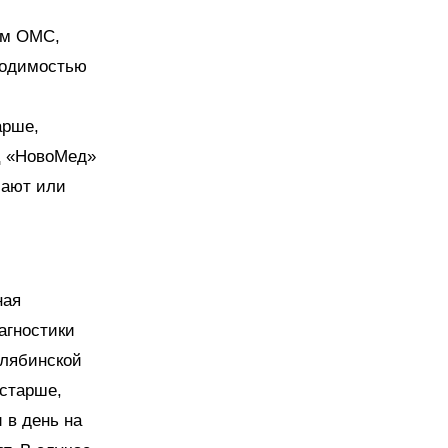
ам ОМС,
ходимостью
арше,
Ц «НовоМед»
чают или
ная
агностики
елябинской
 старше,
 в день на