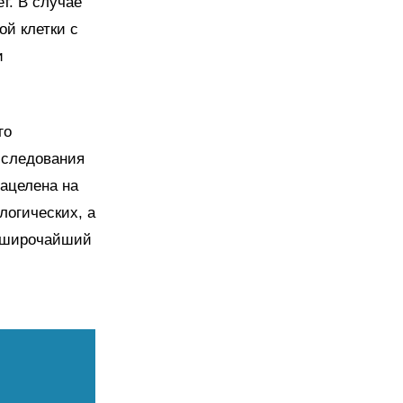
ет. В случае
ой клетки с
и
го
бследования
нацелена на
логических, а
ь широчайший