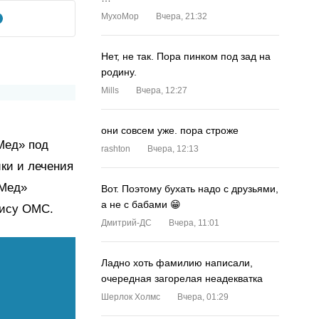
MyxoMop
Вчера, 21:32
Нет, не так. Пора пинком под зад на
родину.
Mills
Вчера, 12:27
они совсем уже. пора строже
Мед» под
rashton
Вчера, 12:13
ки и лечения
оМед»
Вот. Поэтому бухать надо с друзьями,
а не с бабами 😁
лису ОМС.
Дмитрий-ДС
Вчера, 11:01
Ладно хоть фамилию написали,
очередная загорелая неадекватка
Шерлок Холмс
Вчера, 01:29