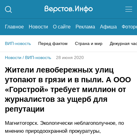
Главное
Новости
О сайте
Реклама
Афиша
Фотор
ВИП-новость
Перед фактом
Страна и мир
Дежурная ча
Новости
/
ВИП-новость
28 июня 2020
Жители левобережных улиц
утопают в грязи и в пыли. А ООО
«Горстрой» требует миллион от
журналистов за ущерб для
репутации
Магнитогорск. Экологически неблагополучное, по
мнению природоохранной прокуратуры,