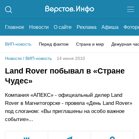
Главное
Новости
О сайте
Реклама
Афиша
Фотор
ВИП-новость
Перед фактом
Страна и мир
Дежурная ча
Новости
/
ВИП-новость
14 июня 2010
Land Rover побывал в «Стране
Чудес»
Компания «АПЕКС» - официальный дилер Land
Rover в Магнитогорске - провела «День Land Rover»
под слоганом: «Вы приглашены на особо важное
событие»...