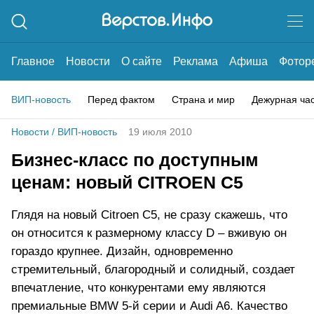
Главное
Новости
О сайте
Реклама
Афиша
Фотор
ВИП-новость
Перед фактом
Страна и мир
Дежурная ча
Новости
/
ВИП-новость
19 июля 2010
Бизнес-класс по доступным
ценам: новый CITROEN С5
Глядя на новый Citroen C5, не сразу скажешь, что
он относится к размерному классу D – вживую он
гораздо крупнее. Дизайн, одновременно
стремительный, благородный и солидный, создает
впечатление, что конкурентами ему являются
премиальные BMW 5-й серии и Audi A6. Качество