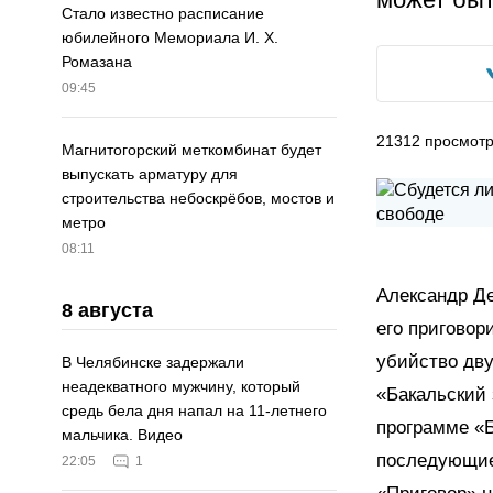
Стало известно расписание
юбилейного Мемориала И. Х.
Ромазана
09:45
21312
просмот
Магнитогорский меткомбинат будет
выпускать арматуру для
строительства небоскрёбов, мостов и
метро
08:11
Александр Де
8 августа
его приговор
убийство дву
В Челябинске задержали
неадекватного мужчину, который
«Бакальский з
средь бела дня напал на 11-летнего
программе «Б
мальчика. Видео
последующие
22:05
1