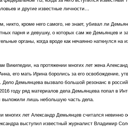
а федеральном ТВ, когда за него вступился известный
ловьев и другие известные личности
…
м,
никто, кроме него самого, не знает, убивал ли Демья
тных парня и девушку, о которых сам же Демьянцев и з
ельные органы, когда вроде как нечаянно наткнулся на и
ам Википедии, н
а протяжении многих лет жена Александ
нна, его мать Ирина боролись за его освобождение, ут
. Дело Демьянцева вызвало большой резонанс в росси
2016
году ряд
материалов дела Демьянцева попал в
Инт
и выложили лишь небольшую часть дела.
ии многих лет Александр Демьянцев считался невинно 
ександра выступил известный журналист Владимир Соло