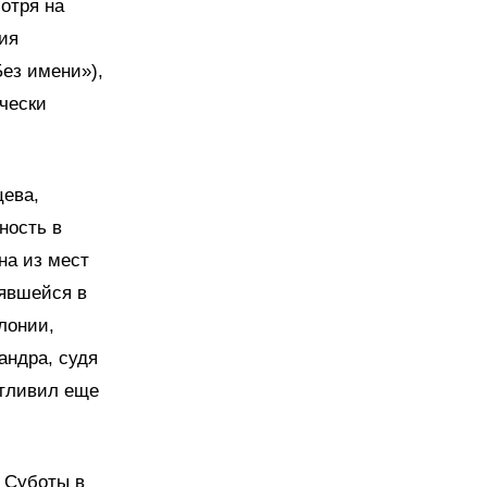
отря на
ия
Без имени»),
чески
цева,
ность в
на из мест
нявшейся в
лонии,
андра, судя
стливил еще
 Суботы в