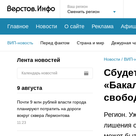
Ваш регион
Главное
Новости
О сайте
Реклама
Афиш
ВИП-новость
Перед фактом
Страна и мир
Дежурная ч
Новости
/
ВИП-н
Лента новостей
Сбуде
Календарь новостей
«Бака
9 августа
свобо
Почти 9 млн рублей власти города
планируют потратить на дороги
Регион. У
вокруг сквера Лермонтова
11:23
лишения с
может быт