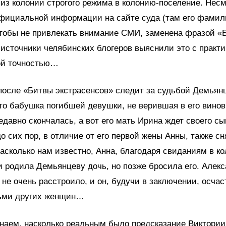
 из колонии строгого режима в колонию-поселение. Несм
официальной информации на сайте суда (там его фамил
тобы не привлекать внимание СМИ, заменена фразой «
источники челябинских блогеров выяснили это с практи
ой точностью…
 после «Битвы экстрасенсов» следит за судьбой Демьян
то бабушка погибшей девушки, не верившая в его винов
едавно скончалась, а вот его мать Ирина ждет своего сы
о сих пор, в отличие от его первой жены Анны, также с
асколько нам известно, Анна, благодаря свиданиям в ко
 родила Демьянцеву дочь, но позже бросила его. Алекс
о не очень расстроило, и он, будучи в заключении, осча
ьми других женщин…
наем, насколько реальным было предсказание Виктории