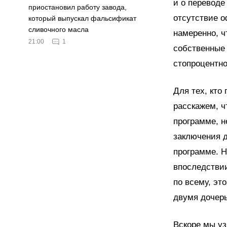
и о переводе
приостановил работу завода,
отсутствие 
который выпускал фальсификат
сливочного масла
намеренно, ч
21:00
1
собственные 
стопроцентн
Для тех, кто
расскажем, ч
программе, н
заключения д
программе. Н
впоследствии
по всему, эт
двумя дочер
Вскоре мы уз