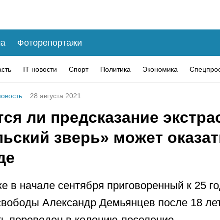
а
Фоторепортажи
асть
IT новости
Спорт
Политика
Экономика
Спецпро
овость
28 августа 2021
тся ли предсказание экстра
льский зверь» может оказат
де
же в начале сентября приговоренный к 25 г
вободы Александр Демьянцев после 18 лет
ь переведен в колонию-поселение.