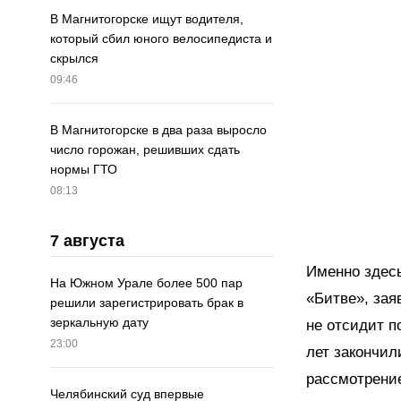
В Магнитогорске ищут водителя,
который сбил юного велосипедиста и
скрылся
09:46
В Магнитогорске в два раза выросло
число горожан, решивших сдать
нормы ГТО
08:13
7 августа
Именно здесь
На Южном Урале более 500 пар
«Битве», зая
решили зарегистрировать брак в
зеркальную дату
не отсид
и
т п
23:00
лет закончил
рассмотрение
Челябинский суд впервые