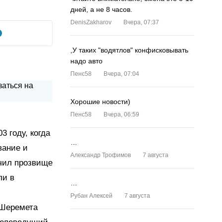
дней, а не 8 часов.
DenisZakharov
Вчера, 07:37
,У таких "водятлов" конфисковывать
надо авто
Пенс58
Вчера, 07:04
Хорошие новости)
Пенс58
Вчера, 06:59
3 году, когда
…
вание и
Александр Трофимов
7 августа
учил прозвище
ли в
…
Рубан Алексей
7 августа
 Шеремета