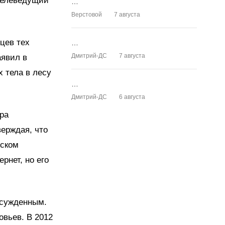
 телеведущий
…
Верстовой
7 августа
нцев тех
…
Дмитрий-ДС
7 августа
аявил в
х тела в лесу
…
Дмитрий-ДС
6 августа
ра
верждая, что
йском
ернет,
но его
осужденным.
вьев. В 2012