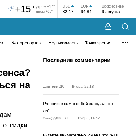
+15°
USD
EUR
Воскресенье
утром +14°
82.17
94.84
9 августа
днем +27°
ект
Фоторепортаж
Недвижимость
Точка зрения
Последние комментарии
сенса?
…
ься на
Дмитрий-ДС
Вчера, 22:18
Рашников сам с собой заседал что
ли?
одам
St44@yandex.ru
Вчера, 14:52
 отсидки
читайте внимательно, смена это 8-10