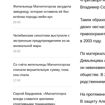
«Приговор» н
Жительница Магнитогорска засудила
Владимир Со
заводчицу, которая оставила её без
котёнка породы мейн-кун
Таким образо
20:45
двоих несчас
правоохранит
Челябинские синоптики выступили с
в 2003 году.
экстренным предупреждением из-за
аномальной жары
19:20
По материал
Демьянцева А
Со счёта жительницы Магнитогорска
он невиновен
списали внушительную сумму, пока
обществе. В
она спала
17:42
родственник
Сергей Бердников: «Магнитогорск
На протяжен
всегда славился крепкими
В защиту Ал
спортивными традициями»