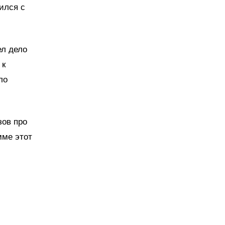
ился с
ел дело
 к
ло
зов про
мме этот