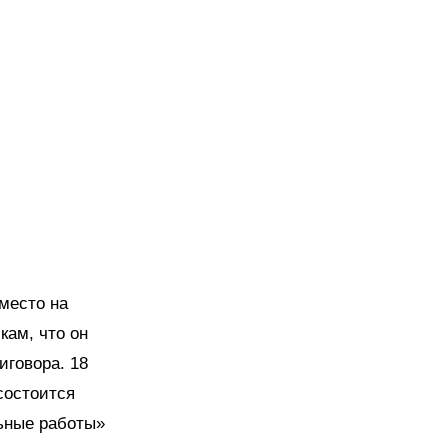
место на
кам, что он
иговора. 18
 состоится
ьные работы»