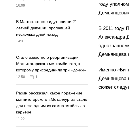
году уполном
16:09
Демьянцевым 
В Магнитогорске идут поиски 21-
В 2011 году 
летней девушки, пропавшей
несколько дней назад
Александра Д
14:31
однозначному
Демьянцева 
Стало известно о реорганизации
Магнитогорского меткомбината, к
Именно «Битв
которому присоединили три «дочки»
12:50
1
Демьянцева н
сюжет следуе
Разин рассказал, какое поражение
магнитогорского «Металлурга» стало
для него одним из самых тяжёлых в
карьере
11:22