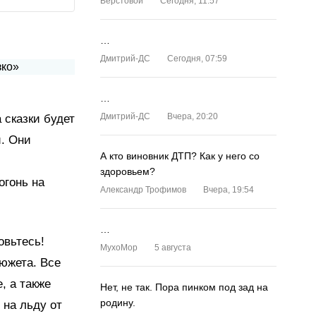
Верстовой
Сегодня, 11:57
…
Дмитрий-ДС
Сегодня, 07:59
…
Дмитрий-ДС
Вчера, 20:20
 сказки будет
. Они
А кто виновник ДТП? Как у него со
здоровьем?
огонь на
Александр Трофимов
Вчера, 19:54
…
овьтесь!
MyxoMop
5 августа
южета. Все
, а также
Нет, не так. Пора пинком под зад на
родину.
 на льду от