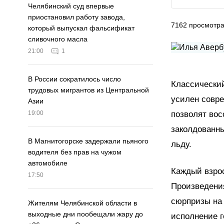
Челябинский суд впервые
приостановил работу завода,
7162
просмотр
который выпускал фальсификат
сливочного масла
21:00
1
В России сократилось число
Классический
трудовых мигрантов из Центральной
усилен совр
Азии
позволят вос
19:00
заколдованны
В Магнитогорске задержали пьяного
льду.
водителя без прав на чужом
автомобиле
Каждый взрос
17:50
Произведени
сюрпризы на 
Жителям Челябинской области в
выходные дни пообещали жару до
исполнение г