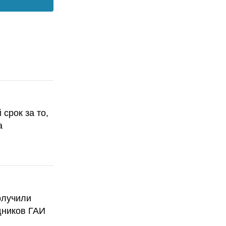
срок за то,
а
олучили
дников ГАИ