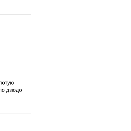
олотую
по дзюдо