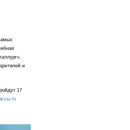
самых
шебная
таллург».
зрителей и
ройдут 17
ассы.ru