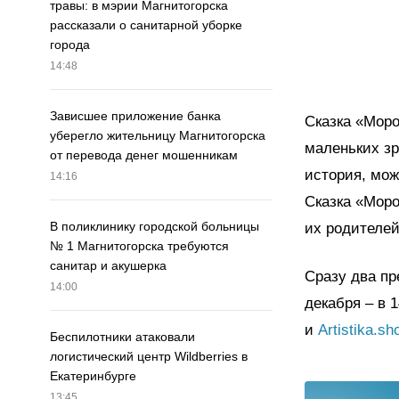
травы: в мэрии Магнитогорска
рассказали о санитарной уборке
города
14:48
Зависшее приложение банка
Сказка «Мор
уберегло жительницу Магнитогорска
маленьких зр
от перевода денег мошенникам
история, мож
14:16
Сказка «Моро
В поликлинику городской больницы
их родителей
№ 1 Магнитогорска требуются
санитар и акушерка
Сразу два пр
14:00
декабря – в 
и
Artistika.sh
Беспилотники атаковали
логистический центр Wildberries в
Екатеринбурге
13:45