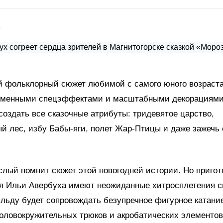
а
 фольклорный сюжет любимой с самого юного возраста
еменными спецэффектами и масштабными декорациями
создать все сказочные атрибуты: тридевятое царство,
й лес, избу Бабы-яги, полет Жар-Птицы и даже зажечь 
лый помнит сюжет этой новогодней истории. Но пригот
я Ильи Авербуха имеют неожиданные хитросплетения с
льду будет сопровождать безупречное фигурное катание
оловокружительных трюков и акробатических элементов