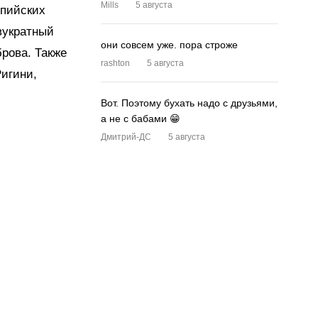
Mills
5 августа
мпийских
вукратный
они совсем уже. пора строже
рова. Также
rashton
5 августа
Ригини,
Вот. Поэтому бухать надо с друзьями,
а не с бабами 😁
Дмитрий-ДС
5 августа