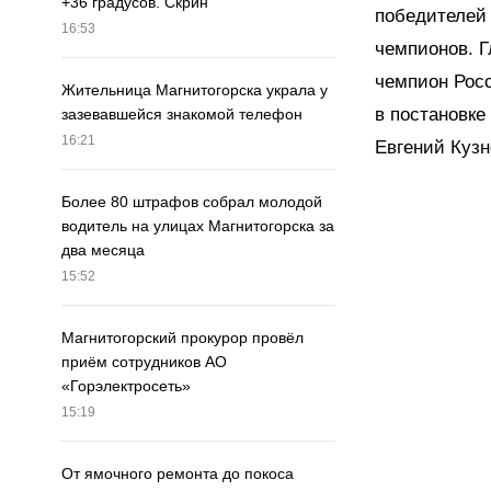
+36 градусов. Скрин
победителей
16:53
чемпионов. Г
чемпион Росс
Жительница Магнитогорска украла у
в постановке
зазевавшейся знакомой телефон
16:21
Евгений Кузн
Более 80 штрафов собрал молодой
водитель на улицах Магнитогорска за
два месяца
15:52
Магнитогорский прокурор провёл
приём сотрудников АО
«Горэлектросеть»
15:19
От ямочного ремонта до покоса