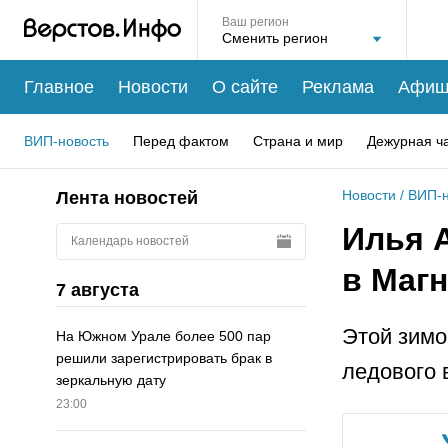
Ваш регион
Главное
Новости
О сайте
Реклама
Афиш
ВИП-новость
Перед фактом
Страна и мир
Дежурная ч
Новости
/
ВИП-н
Лента новостей
Илья 
Календарь новостей
в Маг
7 августа
Этой зимо
На Южном Урале более 500 пар
решили зарегистрировать брак в
ледового 
зеркальную дату
23:00