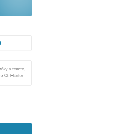
бку в тексте,
е Ctrl+Enter