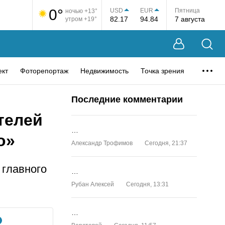
0°
USD
EUR
Пятница
ночью +13°
82.17
94.84
7 августа
утром +19°
ект
Фоторепортаж
Недвижимость
Точка зрения
Последние комментарии
телей
…
о»
Александр Трофимов
Сегодня, 21:37
 главного
…
Рубан Алексей
Сегодня, 13:31
…