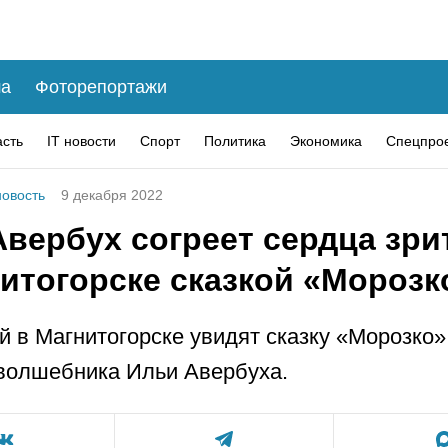
а
Фоторепортажи
асть
IT новости
Спорт
Политика
Экономика
Спецпро
овость
9 декабря 2022
Авербух согреет сердца зри
нитогорске сказкой «Морозк
й в Магнитогорске увидят сказку «Морозко»
волшебника Ильи Авербуха.