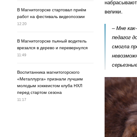
набрасываютс
В Магнитогорске стартовал приём
велики.
работ на фестиваль видеопоэзии
12:20
– Мне как
педагог д
В Магнитогорске пьяный водитель
смогла пр
врезался в дерево и перевернулся
невозможн
11:49
серьезные
Воспитанника магнитогорского
«Металлурга» признали лучшим
молодым хоккеистом клуба НХЛ
перед стартом сезона
11:17