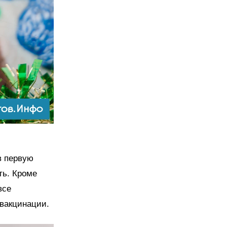
в первую
ть. Кроме
все
 вакцинации.