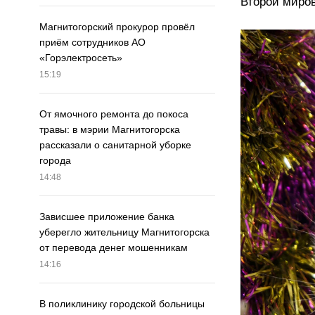
Второй миро
Магнитогорский прокурор провёл
приём сотрудников АО
«Горэлектросеть»
15:19
От ямочного ремонта до покоса
травы: в мэрии Магнитогорска
рассказали о санитарной уборке
города
14:48
Зависшее приложение банка
уберегло жительницу Магнитогорска
от перевода денег мошенникам
14:16
В поликлинику городской больницы