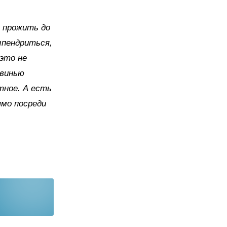
т прожить до
ыпендриться,
это не
свинью
тное. А есть
мо посреди