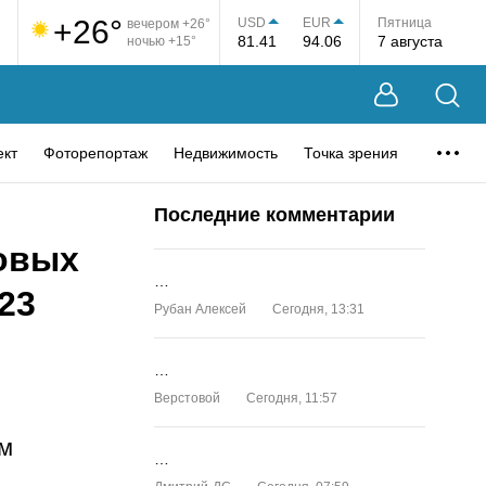
+26°
USD
EUR
Пятница
вечером +26°
81.41
94.06
7 августа
ночью +15°
ект
Фоторепортаж
Недвижимость
Точка зрения
Последние комментарии
овых
…
23
Рубан Алексей
Сегодня, 13:31
…
Верстовой
Сегодня, 11:57
ом
…