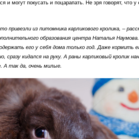
я и могут покусать и поцарапать. Не зря говорят, что у 
-то привезли из питомника карликового кролика, – расс
ополнительного образования центра Наталья Наумова.
одержать его у себя дома только год. Даже кормить е
о, сразу кидался на руку. А раны карликовый кролик на
. А так да, очень милые.