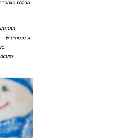
страха глаза
казала
 – В итоге я
го
носит