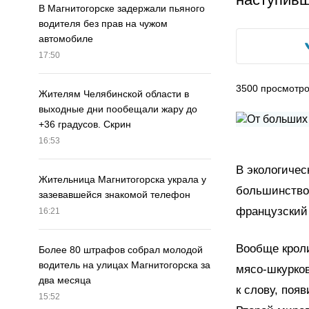
В Магнитогорске задержали пьяного
водителя без прав на чужом
автомобиле
17:50
3500
просмотр
Жителям Челябинской области в
выходные дни пообещали жару до
+36 градусов. Скрин
16:53
В экологичес
Жительница Магнитогорска украла у
большинство 
зазевавшейся знакомой телефон
французский…
16:21
Вообще кроли
Более 80 штрафов собрал молодой
водитель на улицах Магнитогорска за
мясо-шкурков
два месяца
к слову, поя
15:52