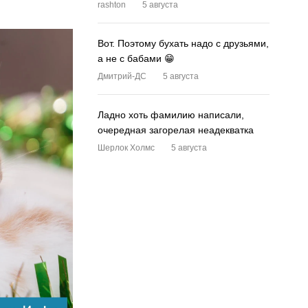
rashton
5 августа
Вот. Поэтому бухать надо с друзьями,
а не с бабами 😁
Дмитрий-ДС
5 августа
Ладно хоть фамилию написали,
очередная загорелая неадекватка
Шерлок Холмс
5 августа