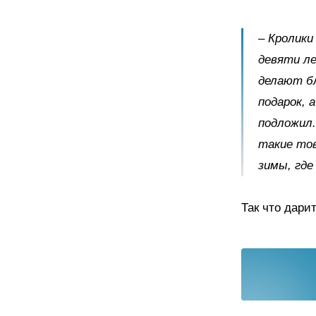
– Кролики
девяти ле
делают бл
подарок, 
подложил.
такие то
зимы, где
Так что дари