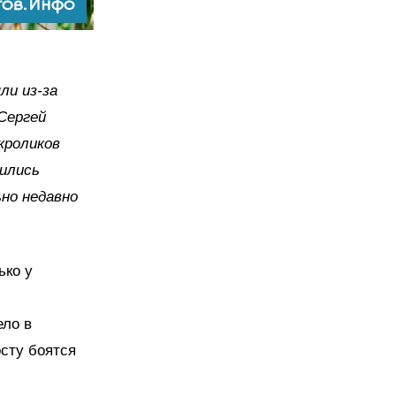
ли из-за
Сергей
кроликов
вились
но недавно
ько у
ело в
осту боятся