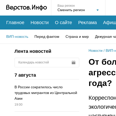
Ваш регион
Главное
Новости
О сайте
Реклама
Афиш
ВИП-новость
Перед фактом
Страна и мир
Дежурная ч
Новости
/
ВИП-н
Лента новостей
От бо
Календарь новостей
агресс
7 августа
года?
В России сократилось число
трудовых мигрантов из Центральной
Корреспон
Азии
19:00
экологиче
наступивш