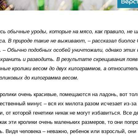
сь обычные уроды, которые на мясо, как правило, не ш
са. В природе такие не выживают, – рассказал биолог 
. – Обычно подобных особей уничтожали, однако этих 
хранить и разводить. В результате скрещивания поя
ные кролики весом до двух килограммов, а относитель
рликовых до килограмма весом.
ролики очень красивые, помещаются на ладонь, вот тол
ественный минус – вся их милота разом исчезает из-за
и, от которой генетики никак не могут избавиться. Все д
 как эти кролики очень маленьких размеров, то они попр
ь. Видя человека – неважно, ребенок или взрослый, они