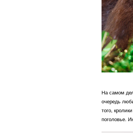
На самом дел
очередь люби
того, кролик
поголовье. И