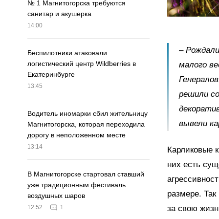
№ 1 Магнитогорска требуются
санитар и акушерка
14:00
– Рождали
Беспилотники атаковали
логистический центр Wildberries в
малого ве
Екатеринбурге
Генералов
13:45
решили со
декоратив
Водитель иномарки сбил жительницу
вывели ка
Магнитогорска, которая переходила
дорогу в неположенном месте
13:14
Карликовые к
них есть сущ
В Магнитогорске стартовал ставший
агрессивност
уже традиционным фестиваль
размере. Так
воздушных шаров
за свою жизн
12:52
1