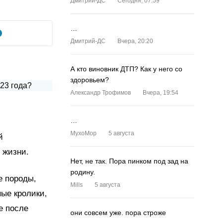
Дмитрий-ДС
Сегодня, 07:59
…
Дмитрий-ДС
Вчера, 20:20
А кто виновник ДТП? Как у него со
здоровьем?
Александр Трофимов
Вчера, 19:54
…
MyxoMop
5 августа
й
 жизни.
Нет, не так. Пора пинком под зад на
родину.
е породы,
Mills
5 августа
ые кролики,
е после
они совсем уже. пора строже