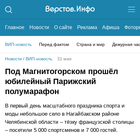
Главное
Новости
О сайте
Реклама
Афиша
Фотор
ВИП-новость
Перед фактом
Страна и мир
Дежурная ча
Новости
/
ВИП-новость
31 мая
Под Магнитогорском прошёл
юбилейный Парижский
полумарафон
В первый день масштабного праздника спорта и
моды небольшое село в Нагайбакском районе
Челябинской области – тёзку французской столицы
– посетили 5 000 спортсменов и 7 000 гостей.