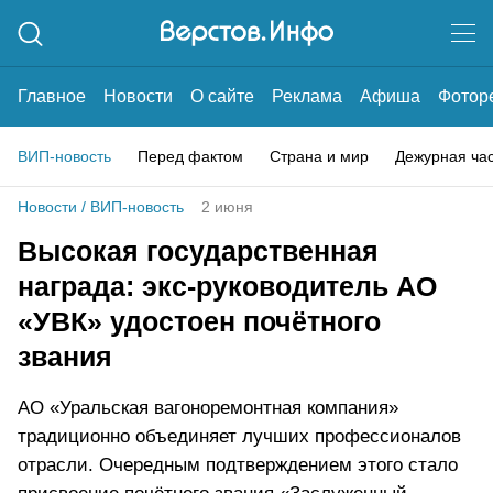
Главное
Новости
О сайте
Реклама
Афиша
Фотор
ВИП-новость
Перед фактом
Страна и мир
Дежурная ча
Новости
/
ВИП-новость
2 июня
Высокая государственная
награда: экс-руководитель АО
«УВК» удостоен почётного
звания
АО «Уральская вагоноремонтная компания»
традиционно объединяет лучших профессионалов
отрасли. Очередным подтверждением этого стало