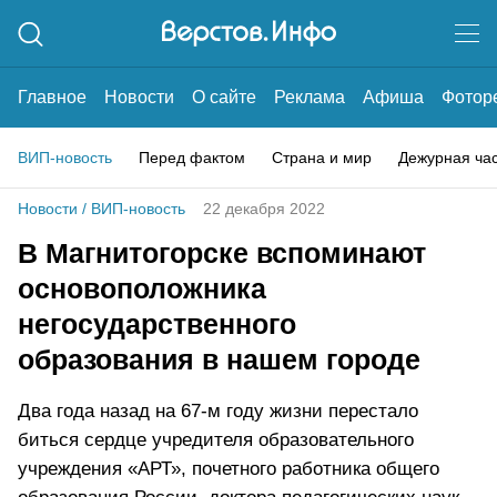
Главное
Новости
О сайте
Реклама
Афиша
Фотор
ВИП-новость
Перед фактом
Страна и мир
Дежурная ча
Новости
/
ВИП-новость
22 декабря 2022
В Магнитогорске вспоминают
основоположника
негосударственного
образования в нашем городе
Два года назад на 67-м году жизни перестало
биться сердце учредителя образовательного
учреждения «АРТ», почетного работника общего