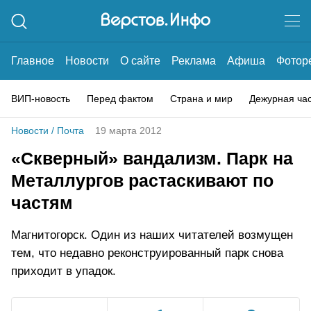
Главное
Новости
О сайте
Реклама
Афиша
Фотор
ВИП-новость
Перед фактом
Страна и мир
Дежурная ча
Новости
/
Почта
19 марта 2012
«Скверный» вандализм. Парк на
Металлургов растаскивают по
частям
Магнитогорск. Один из наших читателей возмущен
тем, что недавно реконструированный парк снова
приходит в упадок.